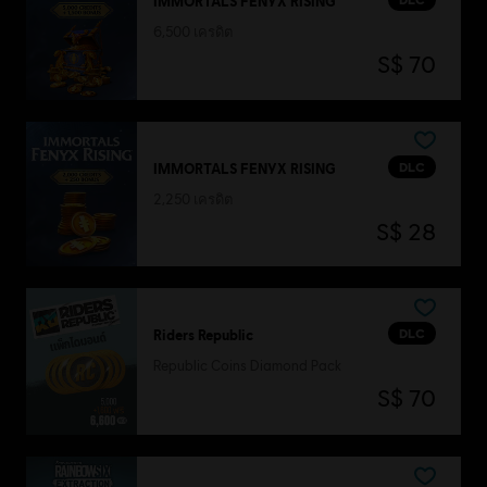
IMMORTALS FENYX RISING
6,500 เครดิต
S$ 70
DLC
IMMORTALS FENYX RISING
2,250 เครดิต
S$ 28
DLC
Riders Republic
Republic Coins Diamond Pack
S$ 70