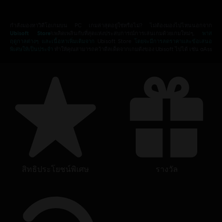
กำลังมองหาวิดีโอเกมบน PC เกมล่าสุดอยู่ใช่หรือไม่? ไม่ต้องมองไปไหนนอกจาก
Ubisoft Store
!เพลิดเพลินกับที่สุดแห่งประสบการณ์การเล่นเกมด้วยเกมใหม่ๆ,
พาส
ฤดูกาลต่างๆ และเนื้อหาเพิ่มเติมจาก
Ubisoft Store
โดยจะมีการลดราคาและข้อเสนอ
พิเศษให้เป็นประจำ
ทำให้คุณสามารถคว้าดีลเด็ดจากเกมดังของ Ubisoft ไปได้ เช่น aAss
สิทธิประโยชน์พิเศษ
รางวัล