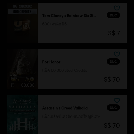
DLC
Tom Clancy’s Rainbow Six Siege
600 เครดิต R6
S$ 7
DLC
For Honor
แพ็ค 60,000 Steel Credits
S$ 70
DLC
Assassin's Creed Valhalla
แพ็กเฮลิกซ์ เครดิต ขนาดใหญ่พิเศษ
S$ 70