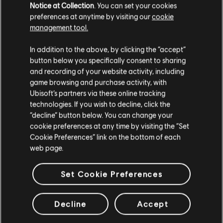
S$ 14
Notice at Collection
. You can set your cookies
preferences at anytime by visiting our
cookie
management tool.
เราคิดว่าตำแหน่งของคุณอยู่ที่
United States
.
DLC
Assassin's Creed Odyssey
In addition to the above, by clicking the “accept”
button below you specifically consent to sharing
แพ็กเล็ก
โปรดไปที่สโตร์ประจำประเทศเพื่อทำการสั่งซื้อ
and recording of your website activity, including
S$ 14
game browsing and purchase activity, with
Ubisoft’s partners via these online tracking
technologies. If you wish to decline, click the
อยู่ในสโตร์ปัจจุบัน
“decline” button below. You can change your
DLC
Tom Clancy's The Division 2
cookie preferences at any time by visiting the “Set
สลับไปยังสโตร์ในประเทศ
Cookie Preferences” link on the bottom of each
500 Credits Pack
web page.
S$ 7
Set Cookie Preferences
DLC
The Crew Motorfest
Decline
Accept
675,000 Crew เครดิต