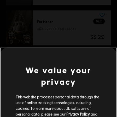
DLC
For Honor
แพ็ค 22,000 Steel Credits
S$ 29
DLC
Assassin's Creed Odyssey
We value your
แพ็กมาตรฐาน
S$ 7
privacy
This website processes personal data through the
DLC
Ghost Recon Wildlands
use of online tracking technologies, including
cookies. To learn more about Ubisoft's use of
1,700 GR Credits
personal data, please see our
Privacy Policy
and