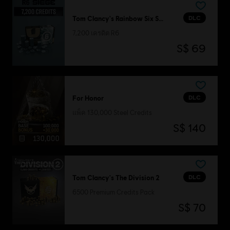
DLC
Tom Clancy's Rainbow Six Siege
7,200 เครดิต R6
S$ 69
DLC
For Honor
แพ็ค 130,000 Steel Credits
S$ 140
DLC
Tom Clancy's The Division 2
6500 Premium Credits Pack
S$ 70