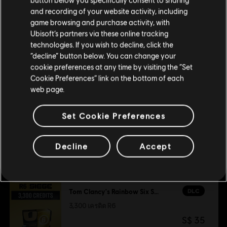
ประเภท:
เล่นหลายคน
,
เกมยิง
โปรดไปที่สโตร์ประจำประเทศเพื่อทำการสั่งซื้อ
and recording of your website activity, including
คอนเทนต์เสริม
เงื่อนไขพีซี:
game browsing and purchase activity, with
คุณต้องมีบัญชี Ubisoft และติดตั้งแอปพลิเคชัน Ubisoft
Connect เพื่อเล่นคอนเทนต์นี้
Ubisoft’s partners via these online tracking
technologies. If you wish to decline, click the
อยู่ในสโตร์ปัจจุบัน
DLC
Tom Clancy’s Rainbow Six Siege
“decline” button below. You can change your
© 2025 Ubisoft Entertainment. All Rights Reserved. Tom
600 เครดิต R6
cookie preferences at any time by visiting the “Set
สลับไปยังสโตร์ในประเทศ
Clancy’s, Rainbow Six, the Soldier Icon, Ubisoft, and the
Cookie Preferences” link on the bottom of each
S$ 7
Ubisoft logo are registered or unregistered trademarks of
web page.
Ubisoft Entertainment in the US and/or other countries.
Set Cookie Preferences
DLC
Tom Clancy's Rainbow Six Siege
15,000 เครดิต R6
Decline
Accept
S$ 138
DLC
Tom Clancy's Rainbow Six Siege
3,300 เครดิต R6
S$ 35