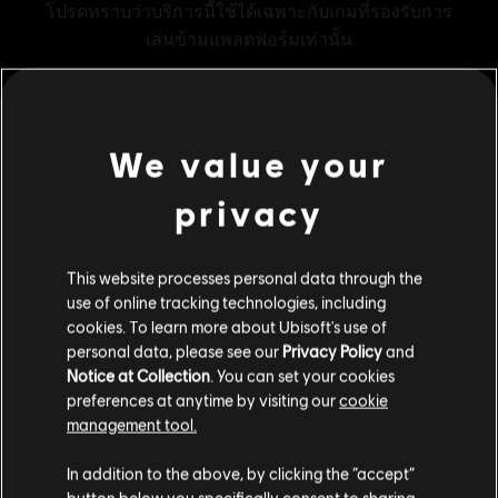
We value your
ข้อมูลทั่วไป
privacy
ผู้จัดจำหน่าย:
Ubisoft
ผู้พัฒนา:
Ubisoft Montreal
This website processes personal data through the
วันวางจำหน่าย:
01/12/2015
use of online tracking technologies, including
cookies. To learn more about Ubisoft's use of
คำอธิบาย:
รับ 1,200 เครดิตในเกมสำหรับ Tom Clancy’s Rainbow Six
personal data, please see our
Privacy Policy
and
Siege เครดิต R6 เป็นสกุลเงินในเกมที่สามารถใช้รับเนื้อหาในเกม
Notice at Collection
. You can set your cookies
เช่นแบทเทิลพาส เจ้าหน้าที่ และไอเทมของตกแต่ง
preferences at anytime by visiting our
cookie
เรตของเกม:
management tool.
Violence, Improper Language, Anti-Social
เราคิดว่าตำแหน่งของคุณอยู่ที่
United States
.
ดูเพิ่มเติม
In addition to the above, by clicking the “accept”
แพลตฟอร์ม:
PC (ดิจิทัล)
button below you specifically consent to sharing