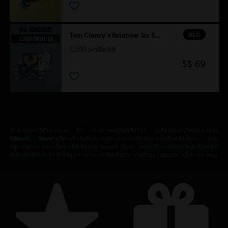
DLC
Tom Clancy's Rainbow Six Siege
7,200 เครดิต R6
S$ 69
กำลังมองหาวิดีโอเกมบน PC เกมล่าสุดอยู่ใช่หรือไม่? ไม่ต้องมองไปไหนนอกจาก
Ubisoft Store
!เพลิดเพลินกับที่สุดแห่งประสบการณ์การเล่นเกมด้วยเกมใหม่ๆ,
พาส
ฤดูกาลต่างๆ และเนื้อหาเพิ่มเติมจาก
Ubisoft Store
โดยจะมีการลดราคาและข้อเสนอ
พิเศษให้เป็นประจำ
ทำให้คุณสามารถคว้าดีลเด็ดจากเกมดังของ Ubisoft ไปได้ เช่น aAss