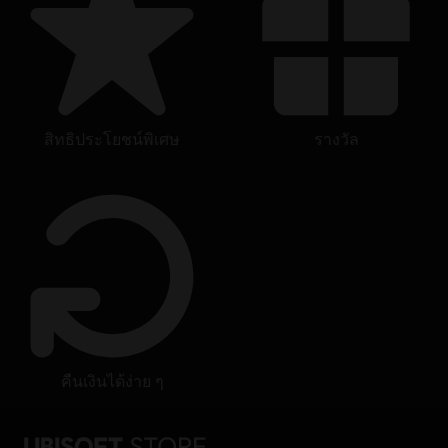
© 2018 Ubisoft Entertainment. All Rights Reserved. Tom Clancy’s, The Division logo, the
Soldier Icon, Ubisoft, and the Ubisoft logo are registered or unregistered trademarks of
Ubisoft Entertainment in the US and/or other countries.
สิทธิประโยชน์พิเศษ
รางวัล
คืนเงินได้ง่าย ๆ