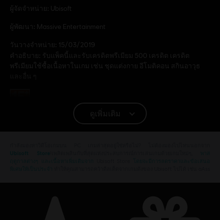
ผู้จัดจำหน่าย:
Ubisoft
ผู้พัฒนา:
Massive Entertainment
วันวางจำหน่าย:
15/03/2019
คำอธิบาย:
รับแพ็คนี้และรับเครดิตพรีเมียม 500 เครดิต เครดิต
พรีเมียมใช้ซื้อเนื้อหาในเกม เช่น ชุดแต่งกาย อีโมติคอน สกินอาวุธ
และอื่น ๆ
เรตของเกม:
Violence, Improper Language, Anti-Social
ดูเพิ่มเติม
แพลตฟอร์ม:
PC (ดิจิทัล)
ประเภท:
เล่นหลายคน
,
เกมยิง
กำลังมองหาวิดีโอเกมบน PC เกมล่าสุดอยู่ใช่หรือไม่? ไม่ต้องมองไปไหนนอกจาก
เงื่อนไขพีซี:
Ubisoft Store
!เพลิดเพลินกับที่สุดแห่งประสบการณ์การเล่นเกมด้วยเกมใหม่ๆ,
พาส
คุณต้องมีบัญชี Ubisoft และติดตั้งแอปพลิเคชัน Ubisoft
ฤดูกาลต่างๆ และเนื้อหาเพิ่มเติมจาก
Ubisoft Store
โดยจะมีการลดราคาและข้อเสนอ
Connect เพื่อเล่นคอนเทนต์นี้
พิเศษให้เป็นประจำ
ทำให้คุณสามารถคว้าดีลเด็ดจากเกมดังของ Ubisoft ไปได้ เช่น aAss
โหมดผู้เล่นหลายคน:
Yes
เล่นคนเดียว:
Yes