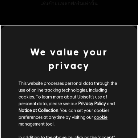
MENU
ซื้อเลย
We value your
คอนเทนต์เสริม
privacy
DLC
Tom Clancy's The Division 2
This website processes personal data through the
2250 เครดิตพรีเมียม
use of online tracking technologies, including
S$ 28
cookies. To learn more about Ubisoft's use of
personal data, please see our
Privacy Policy
and
Notice at Collection
. You can set your cookies
preferences at anytime by visiting our
cookie
DLC
Tom Clancy's The Division 2
management tool.
1050 เครดิตพรีเมียม
เราคิดว่าตำแหน่งของคุณอยู่ที่
United States
.
S$ 14
In addition to the above, by clicking the “accept”