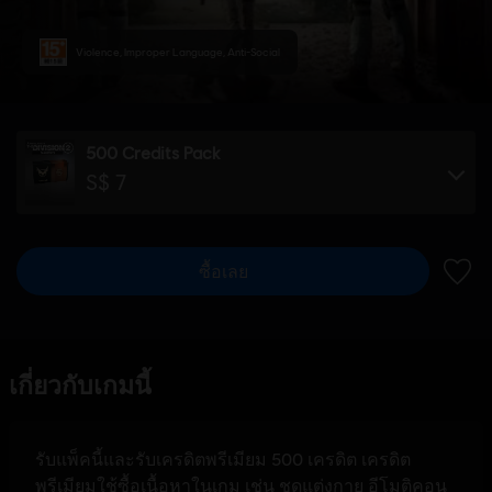
Violence, Improper Language, Anti-Social
500 Credits Pack
S$ 7
ซื้อเลย
เพิ่มไ