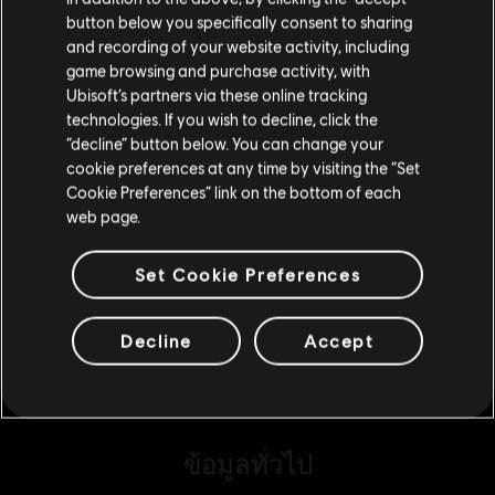
button below you specifically consent to sharing
โปรดไปที่สโตร์ประจำประเทศเพื่อทำการสั่งซื้อ
and recording of your website activity, including
game browsing and purchase activity, with
DLC
Tom Clancy’s The Division 2
Ubisoft’s partners via these online tracking
technologies. If you wish to decline, click the
แพ็ค CBRN Mask
อยู่ในสโตร์ปัจจุบัน
“decline” button below. You can change your
S$ 29
cookie preferences at any time by visiting the “Set
สลับไปยังสโตร์ในประเทศ
Cookie Preferences” link on the bottom of each
web page.
DLC
Tom Clancy's The Division 2
6500 Premium Credits Pack
Set Cookie Preferences
S$ 70
Decline
Accept
ข้อมูลทั่วไป