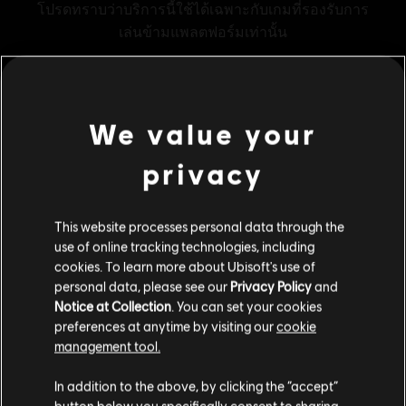
We value your
ข้อมูลทั่วไป
privacy
ผู้จัดจำหน่าย:
Ubisoft
ผู้พัฒนา:
Ubisoft
This website processes personal data through the
วันวางจำหน่าย:
01/12/2015
use of online tracking technologies, including
cookies. To learn more about Ubisoft's use of
คำอธิบาย:
รับ 600 เครดิตในเกมสำหรับ Tom Clancys Rainbow Six
personal data, please see our
Privacy Policy
and
Siege เครดิต R6 เป็นสกุลเงินในเกมที่สามารถใช้รับเนื้อหาในเกม
Notice at Collection
. You can set your cookies
เช่นแบทเทิลพาส เจ้าหน้าที่ และไอเทมของตกแต่ง
preferences at anytime by visiting our
cookie
เรตของเกม:
management tool.
Violence, Improper Language, Anti-Social
เราคิดว่าตำแหน่งของคุณอยู่ที่
United States
.
ดูเพิ่มเติม
In addition to the above, by clicking the “accept”
แพลตฟอร์ม:
PC (ดิจิทัล)
button below you specifically consent to sharing