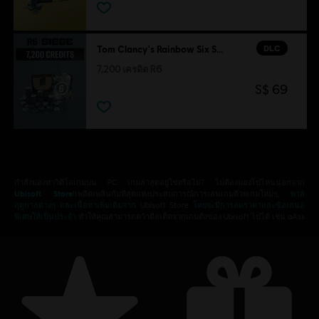
DLC
Tom Clancy's Rainbow Six Siege
7,200 เครดิต R6
S$ 69
กำลังมองหาวิดีโอเกมบน PC เกมล่าสุดอยู่ใช่หรือไม่? ไม่ต้องมองไปไหนนอกจาก
Ubisoft Store
!เพลิดเพลินกับที่สุดแห่งประสบการณ์การเล่นเกมด้วยเกมใหม่ๆ,
พาส
ฤดูกาลต่างๆ และเนื้อหาเพิ่มเติมจาก
Ubisoft Store
โดยจะมีการลดราคาและข้อเสนอ
พิเศษให้เป็นประจำ
ทำให้คุณสามารถคว้าดีลเด็ดจากเกมดังของ Ubisoft ไปได้ เช่น aAss