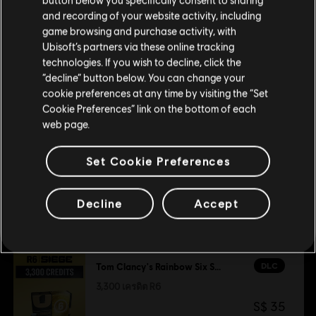
ประเภท:
เล่นหลายคน
,
เกมยิง
โปรดไปที่สโตร์ประจำประเทศเพื่อทำการสั่งซื้อ
and recording of your website activity, including
คอนเทนต์เสริม
เงื่อนไขพีซี:
game browsing and purchase activity, with
คุณต้องมีบัญชี Ubisoft และติดตั้งแอปพลิเคชัน Ubisoft
Connect เพื่อเล่นคอนเทนต์นี้
Ubisoft’s partners via these online tracking
technologies. If you wish to decline, click the
อยู่ในสโตร์ปัจจุบัน
DLC
Tom Clancy’s Rainbow Six Siege
“decline” button below. You can change your
© 2025 Ubisoft Entertainment. All Rights Reserved. Tom
แพ็ค Welcome 1,200
cookie preferences at any time by visiting the “Set
สลับไปยังสโตร์ในประเทศ
Clancy’s, Rainbow Six, the Soldier Icon, Ubisoft, and the
Cookie Preferences” link on the bottom of each
S$ 14
Ubisoft logo are registered or unregistered trademarks of
web page.
Ubisoft Entertainment in the US and/or other countries.
Set Cookie Preferences
DLC
Tom Clancy’s Rainbow Six Siege
1,200 เครดิต R6
Decline
Accept
S$ 14
DLC
Tom Clancy's Rainbow Six Siege
3,300 เครดิต R6
S$ 35