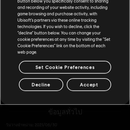
button below you specifically consent to sharing
โปรดไปที่สโตร์ประจำประเทศเพื่อทำการสั่งซื้อ
and recording of your website activity, including
DLC
Tom Clancy’s Ghost Recon Breakpoint
game browsing and purchase activity, with
Ubisoft’s partners via these online tracking
12000 Ghost Coins
technologies. If you wish to decline, click the
อยู่ในสโตร์ปัจจุบัน
S$ 111
“decline” button below. You can change your
cookie preferences at any time by visiting the “Set
สลับไปยังสโตร์ในประเทศ
Cookie Preferences” link on the bottom of each
web page.
DLC
Tom Clancy's Ghost Recon Breakpoint
5800 Ghost Coins
Set Cookie Preferences
S$ 56
Decline
Accept
ข้อมูลทั่วไป
วันวางจำหน่าย:
2021/06/30