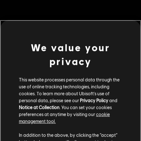
MENU
ซื้อเลย
We value your
คอนเทนต์เสริม
privacy
DLC
Tom Clancy's Ghost Recon Breakpoint
2800 Ghost Coins
This website processes personal data through the
S$ 28
use of online tracking technologies, including
cookies. To learn more about Ubisoft's use of
personal data, please see our
Privacy Policy
and
Notice at Collection
. You can set your cookies
DLC
Tom Clancy's Ghost Recon Breakpoint
preferences at anytime by visiting our
cookie
1300 Ghost Coins
management tool.
S$ 14
เราคิดว่าตำแหน่งของคุณอยู่ที่
United States
.
In addition to the above, by clicking the “accept”