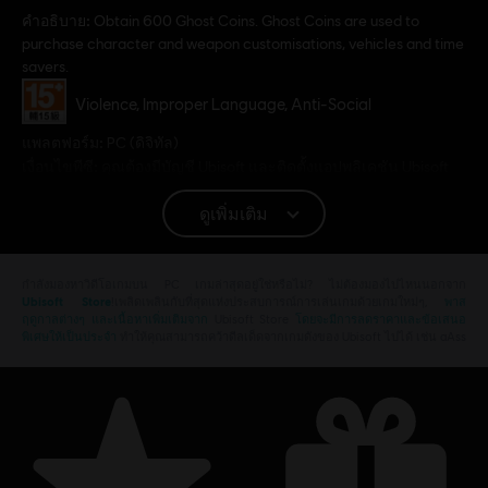
คำอธิบาย:
Obtain 600 Ghost Coins. Ghost Coins are used to
purchase character and weapon customisations, vehicles and time
savers.
เรตของเกม:
Violence, Improper Language, Anti-Social
แพลตฟอร์ม:
PC (ดิจิทัล)
เงื่อนไขพีซี:
คุณต้องมีบัญชี Ubisoft และติดตั้งแอปพลิเคชัน Ubisoft
Connect เพื่อเล่นคอนเทนต์นี้
ดูเพิ่มเติม
© 2019 Ubisoft Entertainment. All Rights Reserved. Tom Clancy’s, Ghost Recon, the
Soldier Icon, Ubisoft and the Ubisoft logo are registered or unregistered trademarks of
กำลังมองหาวิดีโอเกมบน PC เกมล่าสุดอยู่ใช่หรือไม่? ไม่ต้องมองไปไหนนอกจาก
Ubisoft Store
!เพลิดเพลินกับที่สุดแห่งประสบการณ์การเล่นเกมด้วยเกมใหม่ๆ,
พาส
Ubisoft Entertainment in the U.S. and/or other countries.
ฤดูกาลต่างๆ และเนื้อหาเพิ่มเติมจาก
Ubisoft Store
โดยจะมีการลดราคาและข้อเสนอ
พิเศษให้เป็นประจำ
ทำให้คุณสามารถคว้าดีลเด็ดจากเกมดังของ Ubisoft ไปได้ เช่น aAss