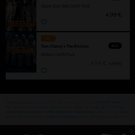
Upper East Side Outfit Pack
4,99 €
-1%
DLC
Tom Clancy's The Division
Military Outfit Pack
4,94 €
4,99 €
Szukasz najnowszych gier na PC? Już nie musisz — oto sklep
Ubisoft Store
!Ciesz
się najlepszymi wrażeniami gamingowymi, grając w nowe gry, korzystając z
przepustek sezonowych i innej zawartości dodatkowej
z Ubisoft Store. Dzięki
regularnym wyprzedażom i
ofertom specjalnym
możesz sporo zaoszczędzić na za