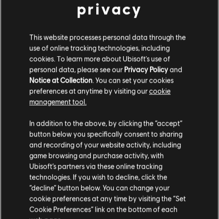
privacy
DLC
Tom Clancy’s The Division
Streets of New York Outfit Pack
This website processes personal data through the
14,99 €
use of online tracking technologies, including
cookies. To learn more about Ubisoft's use of
personal data, please see our
Privacy Policy
and
Notice at Collection
. You can set your cookies
DLC
Tom Clancy's The Division
preferences at anytime by visiting our
cookie
management tool.
Upper East Side Outfit Pack
4,99 €
Wydaje nam się, że znajdujesz się w
Stany
In addition to the above, by clicking the “accept”
Zjednoczone
.
button below you specifically consent to sharing
and recording of your website activity, including
Odwiedź nasz lokalny Sklep by dokonać zakupu.
-1%
game browsing and purchase activity, with
Ubisoft’s partners via these online tracking
DLC
Tom Clancy's The Division
technologies. If you wish to decline, click the
Military Outfit Pack
Zostań w obecnym Sklepie
“decline” button below. You can change your
4,94 €
4,99 €
cookie preferences at any time by visiting the “Set
Przejdź do lokalnego Sklepu
Cookie Preferences” link on the bottom of each