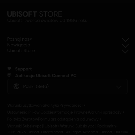
Ubisoft, twórca światów od 1986 roku.
Poznaj nas<
Nawigacja
Ubisoft Store
Support
Aplikacja Ubisoft Connect PC
Polski (beta)
Warunki użytkowania
Polityka Prywatności
Ustawienia Plików Cookie
Informacje Prawne
Warunki sprzedaży
Polityka Zwrotów
Formularz odstąpienia od umowy
Warunki Subskrypcji Ubisoft+
Warunki Subskrypcji Rocksmith+
2001-2026 Ubisoft Entertainment. All Rights Reserved. Ubisoft, Ubi.com