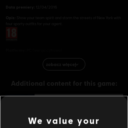
Data premiery:
12/04/2016
Opis:
Show your team spirit and storm the streets of New York with
four sporty outfits for your agent.
Ocena:
Platformy:
PC (wersja cyfrowa)
Gatunek:
Dla wielu graczy
,
Co-op
,
Strzelanki
Warunki dla komputerów PC:
Aby grać, musisz posiadać konto
zobacz więcej
Ubisoft i zainstalować aplikację Ubisoft Connect.
Additional content for this game:
DLC
Tom Clancy's The Division
Frontline Outfit Pack
4,99 €
We value your