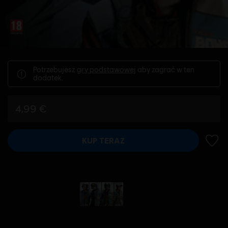
Potrzebujesz
gry podstawowej
aby zagrać w ten
dodatek.
4,99 €
KUP TERAZ
DODA