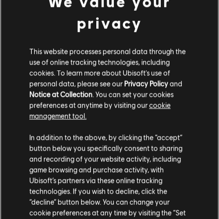
We value your
Assassin's Creed Odyssey
privacy
Standard Edition
59,99 €
This website processes personal data through the
use of online tracking technologies, including
cookies. To learn more about Ubisoft's use of
Far Cry 5
personal data, please see our
Privacy Policy
and
Notice at Collection
. You can set your cookies
Standard Edition
preferences at anytime by visiting our
cookie
59,99 €
management tool.
Wydaje nam się, że znajdujesz się w
Stany
In addition to the above, by clicking the “accept”
Zjednoczone
.
button below you specifically consent to sharing
Watch Dogs Legion
and recording of your website activity, including
Odwiedź nasz lokalny Sklep by dokonać zakupu.
game browsing and purchase activity, with
Edycja Standard
Ubisoft’s partners via these online tracking
59,99 €
technologies. If you wish to decline, click the
Zostań w obecnym Sklepie
“decline” button below. You can change your
cookie preferences at any time by visiting the “Set