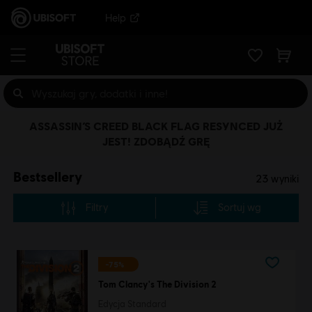
Help
ASSASSIN’S CREED BLACK FLAG RESYNCED JUŻ
JEST! ZDOBĄDŹ GRĘ
Bestsellery
23
wyniki
Filtry
Sortuj wg
-75%
Tom Clancy's The Division 2
Edycja Standard