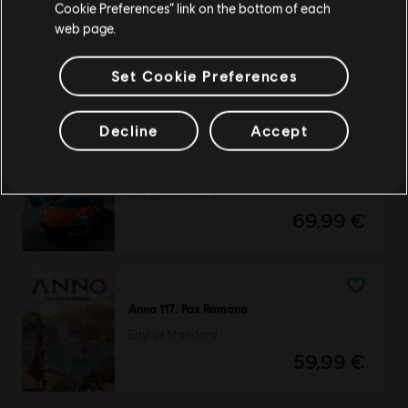
Przejdź do lokalnego Sklepu
Cookie Preferences” link on the bottom of each
Assassin's Creed Mirage
web page.
Edycja Standard
Set Cookie Preferences
49,99 €
Decline
Accept
The Crew Motorfest
Edycja Standard
69,99 €
Anno 117: Pax Romana
Edycja Standard
59,99 €