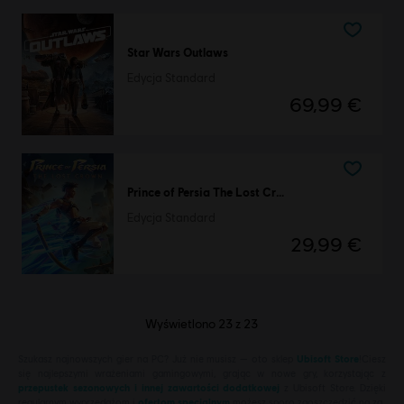
Star Wars Outlaws
Edycja Standard
69,99 €
Prince of Persia The Lost Crown
Edycja Standard
29,99 €
Wyświetlono
23
z
23
Szukasz najnowszych gier na PC? Już nie musisz — oto sklep
Ubisoft Store
!Ciesz
się najlepszymi wrażeniami gamingowymi, grając w nowe gry, korzystając z
przepustek sezonowych i innej zawartości dodatkowej
z Ubisoft Store. Dzięki
regularnym wyprzedażom i
ofertom specjalnym
możesz sporo zaoszczędzić na za