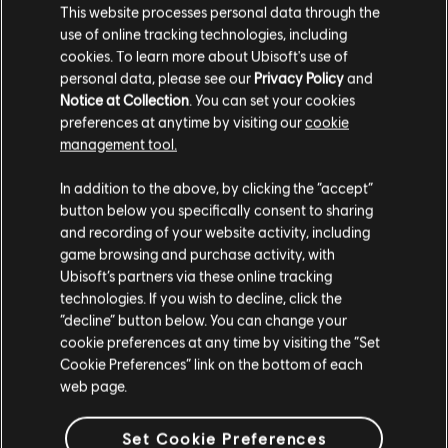
NAJCZĘSCIEJ ZADAWANE
This website processes personal data through the
use of online tracking technologies, including
PYTANIA
cookies. To learn more about Ubisoft's use of
personal data, please see our
Privacy Policy
and
Notice at Collection
. You can set your cookies
Jak zrealizować kod promocyjny w sklepie
preferences at anytime by visiting our
cookie
Ubisoft Store?
management tool.
Wydaje nam się, że znajdujesz się w
Stany
Aby zrealizować kod promocyjny:
In addition to the above, by clicking the “accept”
Zjednoczone
.
button below you specifically consent to sharing
W Ubisoft Store wybierz produkt, a następnie „Add to
and recording of your website activity, including
Odwiedź nasz lokalny Sklep by dokonać zakupu.
cart” („Dodaj do koszyka”).
game browsing and purchase activity, with
Ubisoft’s partners via these online tracking
Na stronie „Cart” („Koszyk”), w sekcji podsumowania
technologies. If you wish to decline, click the
wybierz „Add a promo code or creator code” („Dodaj
Zostań w obecnym Sklepie
“decline” button below. You can change your
kod promocyjny lub kod twórcy”).
cookie preferences at any time by visiting the “Set
Przejdź do lokalnego Sklepu
Cookie Preferences” link on the bottom of each
Wprowadź swój kod dokładnie tak, jak został podany, i
web page.
wybierz „Apply” („Zastosuj”).
Kiedy kod promocyjny zostanie poprawnie
Set Cookie Preferences