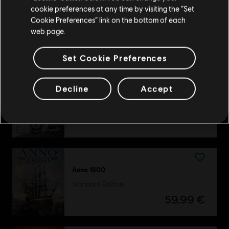
TYLKO U NAS
cookie preferences at any time by visiting the “Set
The Settlers
Przejdź do lokalnego Sklepu
Cookie Preferences” link on the bottom of each
The Settlers History Collection
web page.
39,99 €
Set Cookie Preferences
Decline
Accept
DLC
Tom Clancy’s Rainbow Six Siege
Pakiet powitalny 1200
9,99 €
Anno 1800
Standard Edition
59,99 €