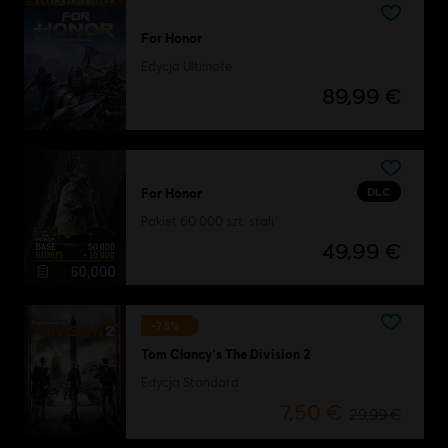
For Honor
Edycja Ultimate
89,99 €
DLC
For Honor
Pakiet 60 000 szt. stali
49,99 €
-75%
Tom Clancy's The Division 2
Edycja Standard
7,50 €
29,99 €