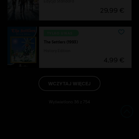
Edycja Standard
29,99 €
TYLKO U NAS
The Settlers (1993)
History Edition
4,99 €
WCZYTAJ WIĘCEJ
Wyświetlono
36
z
754