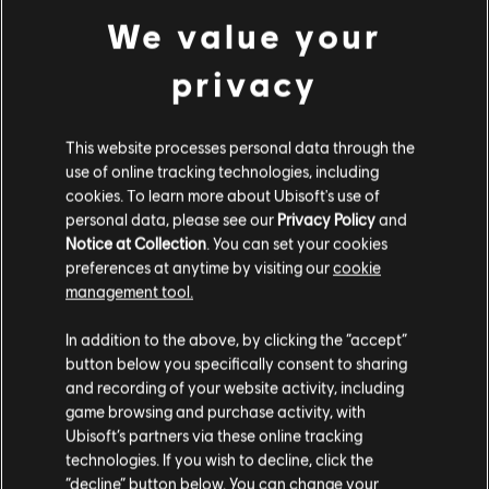
DLC
Trackmania
We value your
1-roczny Pakiet klubowy
19,99 €
privacy
This website processes personal data through the
use of online tracking technologies, including
Heroes of Might and Magic III
cookies. To learn more about Ubisoft's use of
Complete Edition
personal data, please see our
Privacy Policy
and
9,99 €
Notice at Collection
. You can set your cookies
preferences at anytime by visiting our
cookie
management tool.
Wydaje nam się, że znajdujesz się w
Stany
In addition to the above, by clicking the “accept”
Zjednoczone
.
Heroes of Might and Magic III
button below you specifically consent to sharing
Complete Edition
and recording of your website activity, including
Odwiedź nasz lokalny Sklep by dokonać zakupu.
9,99 €
game browsing and purchase activity, with
Ubisoft’s partners via these online tracking
technologies. If you wish to decline, click the
Zostań w obecnym Sklepie
“decline” button below. You can change your