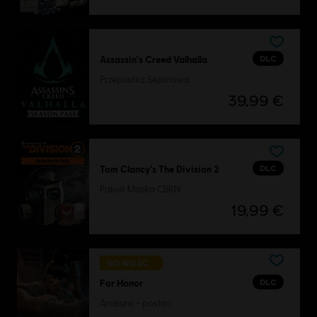
DLC
Assassin's Creed Valhalla
Przepustka Sezonowa
39,99 €
DLC
Tom Clancy’s The Division 2
Pakiet Maska CBRN
19,99 €
NOWOŚĆ
DLC
For Honor
Arakure – postać