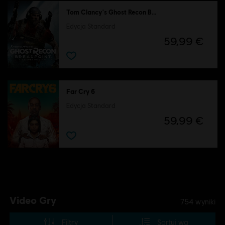
Tom Clancy's Ghost Recon Breakpoint
Edycja Standard
59,99 €
Far Cry 6
Edycja Standard
59,99 €
Video Gry
754
wyniki
Filtry
Sortuj wg