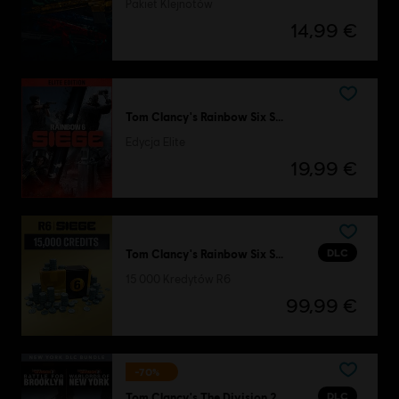
Pakiet Klejnotów
14,99 €
Tom Clancy's Rainbow Six Siege
Edycja Elite
19,99 €
DLC
Tom Clancy's Rainbow Six Siege
15 000 Kredytów R6
99,99 €
-70%
DLC
Tom Clancy's The Division 2