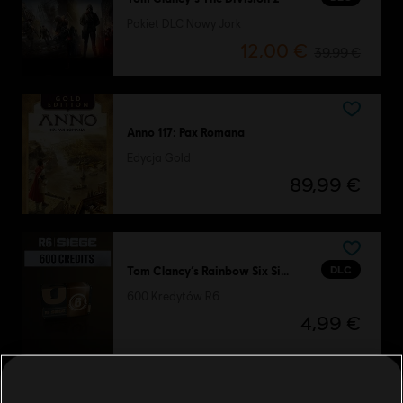
Pakiet DLC Nowy Jork
12,00 €
39,99 €
Anno 117: Pax Romana
Edycja Gold
89,99 €
DLC
Tom Clancy’s Rainbow Six Siege
600 Kredytów R6
4,99 €