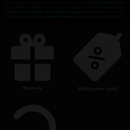
Szukasz najnowszych gier na PC? Już nie musisz — oto sklep
Ubisoft Store
!Ciesz
się najlepszymi wrażeniami gamingowymi, grając w nowe gry, korzystając z
przepustek sezonowych i innej zawartości dodatkowej
z Ubisoft Store. Dzięki
regularnym wyprzedażom i
ofertom specjalnym
możesz sporo zaoszczędzić na za
nagrody
ekskluzywne zniżki