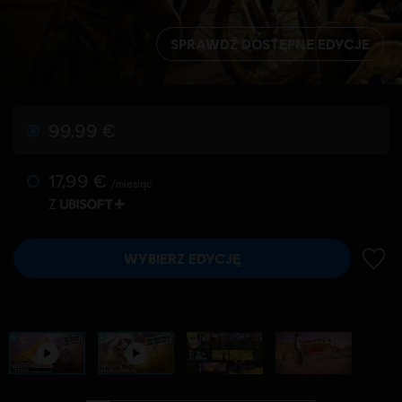
SPRAWDŹ DOSTĘPNE EDYCJE
99,99 €
17,99 €
/miesiąc
Z
WYBIERZ EDYCJĘ
DODA