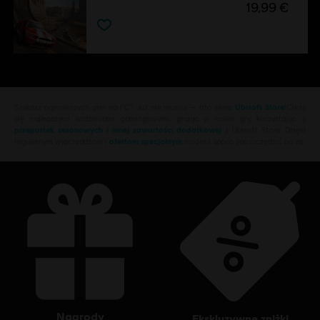
19,99 €
Szukasz najnowszych gier na PC? Już nie musisz — oto sklep
Ubisoft Store
!Ciesz
się najlepszymi wrażeniami gamingowymi, grając w nowe gry, korzystając z
przepustek sezonowych i innej zawartości dodatkowej
z Ubisoft Store. Dzięki
regularnym wyprzedażom i
ofertom specjalnym
możesz sporo zaoszczędzić na za
nagrody
ekskluzywne zniżki