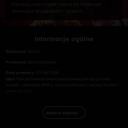
Informacje ogólne
Wydawca:
Ubisoft
Producent:
Ubisoft Montreal
Data premiery:
22/04/2026
Opis:
Edycja Premium zawiera podstawową wersję gry oraz
dodatki – deskorolki, BMX-y, samochód Pockett, samolot Pockett i
pakiet strojów!
Język:
Angielski (Dźwięk, Interfejs, Napisy)
zobacz więcej
Francuski (Dźwięk, Interfejs, Napisy)
dowiedz się więcdej
Platformy:
Język:
PC (wersja cyfrowa), PS5 (wersja cyfrowa), Xbox