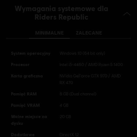
(wersja cyfrowa), Steam, PS4/PS5 (Digital)
Wymagania systemowe dla
Riders Republic
Gatunek:
Sports
,
Stretegie
,
Wyścigi
Aktywacja:
Automatycznie dodane do twojej biblioteki Ubisoft
Connect i gotowe do pobrania
MINIMALNE
ZALECANE
Warunki dla komputerów PC:
Aby grać, musisz posiadać konto
Ubisoft i zainstalować aplikację Ubisoft Connect.
System operacyjny
Windows 10 (64 bit only)
Procesor
Intel i5-4460 / AMD Ryzen 5 1400
© 2026 Ubisoft Entertainment. All Rights Reserved. Riders
Republic, Ubisoft, and the Ubisoft logo are registered or
Karta graficzna
NVidia GeForce GTX 970 / AMD
unregistered trademarks of Ubisoft Entertainment in the
RX 470
US and/or other countries.
Pamięć RAM
8 GB (Dual channel)
Pamięć VRAM
4 GB
Wolne miejsce na
20 GB
dysku
Dodatkowe
DirectX 12