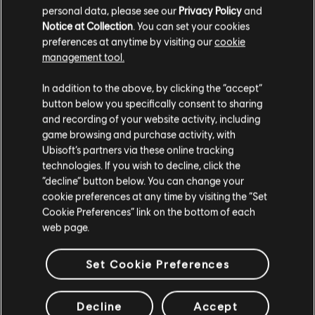
personal data, please see our
Privacy Policy
and
Notice at Collection
. You can set your cookies
preferences at anytime by visiting our
cookie
management tool.
Wydaje nam się, że znajdujesz się w
Stany
In addition to the above, by clicking the “accept”
Zjednoczone
.
button below you specifically consent to sharing
and recording of your website activity, including
Odwiedź nasz lokalny Sklep by dokonać zakupu.
game browsing and purchase activity, with
Ubisoft’s partners via these online tracking
technologies. If you wish to decline, click the
Zostań w obecnym Sklepie
“decline” button below. You can change your
cookie preferences at any time by visiting the “Set
Przejdź do lokalnego Sklepu
Cookie Preferences” link on the bottom of each
web page.
Set Cookie Preferences
Decline
Accept