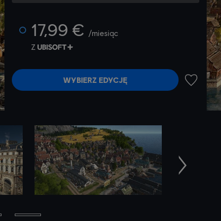
17,99 €
/miesiąc
Z
WYBIERZ EDYCJĘ
DODAJ N
Następne