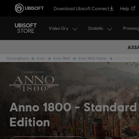
Download Ubisoft Connect
Help
Video Gry
Dodatki
Promoc
ASSA
Strona główna
Anno
Anno 1800
Anno 1800 Games
Anno 1800 - St
Anno 1800
Standard
Edition