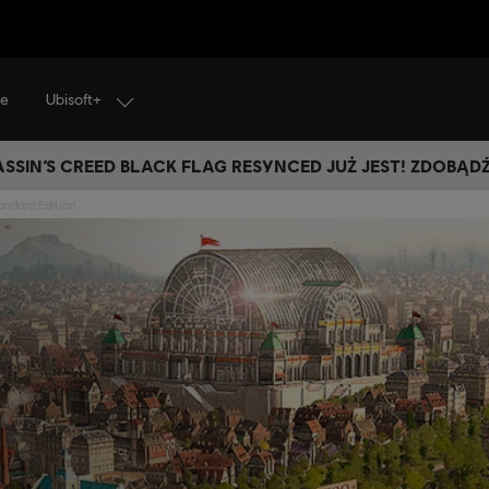
Ubisoft+
je
SSIN’S CREED BLACK FLAG RESYNCED JUŻ JEST! ZDOBĄD
andard Edition