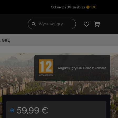
Odbierz 20% zniżki za
100
Ź GRĘ
Wulgarny język, In-Game Purchases
59,99 €