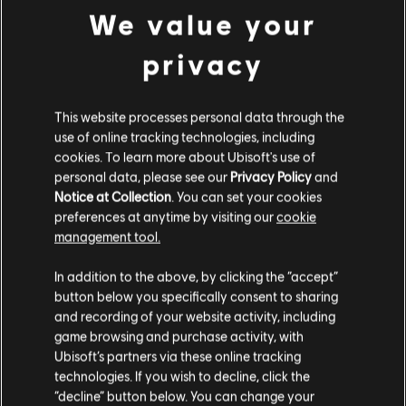
Data premiery:
01/12/2015
We value your
Opis:
Zdobądź 1200 Kredytów do gry Tom Clancy’s Rainbow Six
privacy
Siege Kredyty R6 to waluta, którą można wydawać w grze, aby
zdobyć Przepustkę Bitewną, operatorów i przedmioty ozdobne.
Ocena:
Wulgarny język, Przemoc, In-Game Purchases (includes
This website processes personal data through the
Paid Random Items)
use of online tracking technologies, including
zobacz więcej
cookies. To learn more about Ubisoft's use of
Platformy:
PC (wersja cyfrowa)
personal data, please see our
Privacy Policy
and
Gatunek:
Dla wielu graczy
,
Strzelanki
Notice at Collection
. You can set your cookies
Additional content for this game:
preferences at anytime by visiting our
cookie
Warunki dla komputerów PC:
Aby grać, musisz posiadać konto
management tool.
Ubisoft i zainstalować aplikację Ubisoft Connect.
Wydaje nam się, że znajdujesz się w
Stany
DLC
Tom Clancy’s Rainbow Six Siege
In addition to the above, by clicking the “accept”
Zjednoczone
.
© 2025 Ubisoft Entertainment. All Rights Reserved. Tom
600 Kredytów R6
button below you specifically consent to sharing
Clancy’s, Rainbow Six, the Soldier Icon, Ubisoft, and the
4,99 €
and recording of your website activity, including
Odwiedź nasz lokalny Sklep by dokonać zakupu.
Ubisoft logo are registered or unregistered trademarks of
game browsing and purchase activity, with
Ubisoft Entertainment in the US and/or other countries.
Ubisoft’s partners via these online tracking
technologies. If you wish to decline, click the
DLC
Tom Clancy’s Rainbow Six Siege
Zostań w obecnym Sklepie
“decline” button below. You can change your