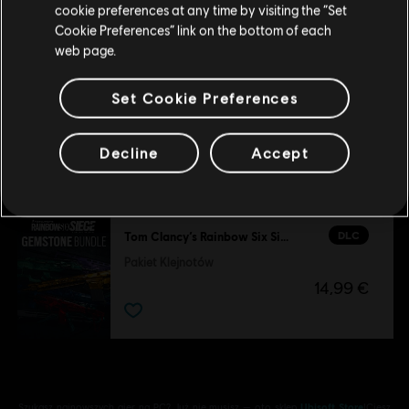
cookie preferences at any time by visiting the “Set
Pakiet powitalny 1200
Przejdź do lokalnego Sklepu
Cookie Preferences” link on the bottom of each
9,99 €
web page.
Set Cookie Preferences
DLC
Tom Clancy's Rainbow Six Siege
3300 Kredytów R6
Decline
Accept
24,99 €
DLC
Tom Clancy’s Rainbow Six Siege
Pakiet Klejnotów
14,99 €
Szukasz najnowszych gier na PC? Już nie musisz — oto sklep
Ubisoft Store
!Ciesz