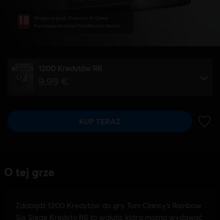
Wulgarny język, Przemoc, In-Game
Purchases (includes Paid Random Items)
1200 Kredytów R6
9,99 €
KUP TERAZ
DODA