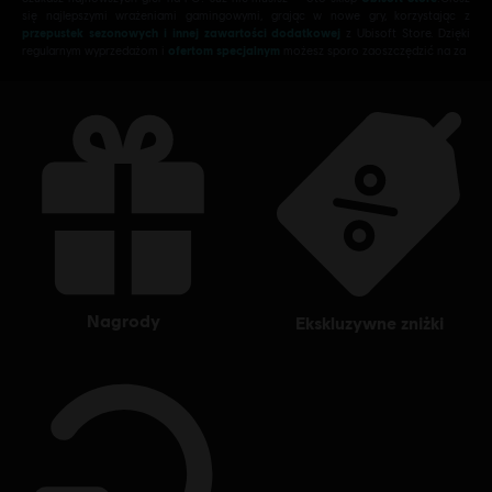
się najlepszymi wrażeniami gamingowymi, grając w nowe gry, korzystając z
przepustek sezonowych i innej zawartości dodatkowej
z Ubisoft Store. Dzięki
regularnym wyprzedażom i
ofertom specjalnym
możesz sporo zaoszczędzić na za
nagrody
ekskluzywne zniżki