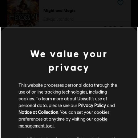
Might and Magic
Edycja Standard
9,99 €
We value your
DLC
UNO®
privacy
Party! Mania™
4,99 €
This website processes personal data through the
use of online tracking technologies, including
cookies. To learn more about Ubisoft's use of
personal data, please see our
Privacy Policy
and
Trials Evolution - Gold Edition
Notice at Collection
. You can set your cookies
Gold Edition
preferences at anytime by visiting our
cookie
19,99 €
management tool.
Wydaje nam się, że znajdujesz się w
Stany