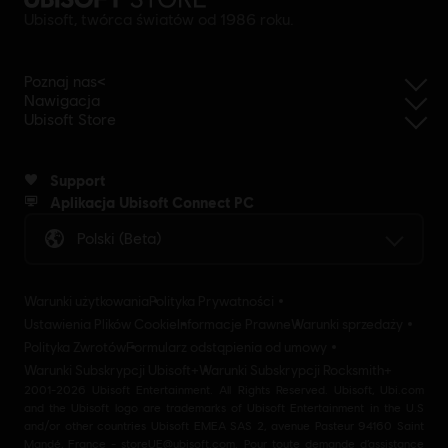
Ubisoft, twórca światów od 1986 roku.
Poznaj nas<
Nawigacja
Ubisoft Store
Support
Aplikacja Ubisoft Connect PC
Polski (beta)
Warunki użytkowania
Polityka Prywatności
Ustawienia Plików Cookie
Informacje Prawne
Warunki sprzedaży
Polityka Zwrotów
Formularz odstąpienia od umowy
Warunki Subskrypcji Ubisoft+
Warunki Subskrypcji Rocksmith+
2001-2026 Ubisoft Entertainment. All Rights Reserved. Ubisoft, Ubi.com
and the Ubisoft logo are trademarks of Ubisoft Entertainment in the U.S
and/or other countries Ubisoft EMEA SAS 2, avenue Pasteur 94160 Saint
Mandé, France - storeUE@ubisoft.com. Pour toute demande d’assistance