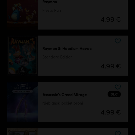
Rayman
Fiesta Run
4,99 €
Rayman 3: Hoodlum Havoc
Standard Edition
4,99 €
DLC
Assassin’s Creed Mirage
Niebiański pakiet broni
4,99 €