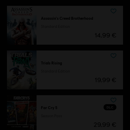
Assassin's Creed Brotherhood
Standard Edition
14,99 €
Trials Rising
Standard Edition
19,99 €
DLC
Far Cry 5
Season Pass
29,99 €