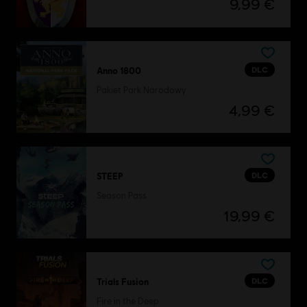
9,99 €
DLC
Anno 1800
Pakiet Park Narodowy
4,99 €
DLC
STEEP
Season Pass
19,99 €
DLC
Trials Fusion
Fire in the Deep