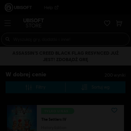
Help
ASSASSIN’S CREED BLACK FLAG RESYNCED JUŻ
JEST! ZDOBĄDŹ GRĘ
W dobrej cenie
200
wyniki
Filtry
Sortuj wg
TYLKO U NAS
The Settlers IV
History Edition