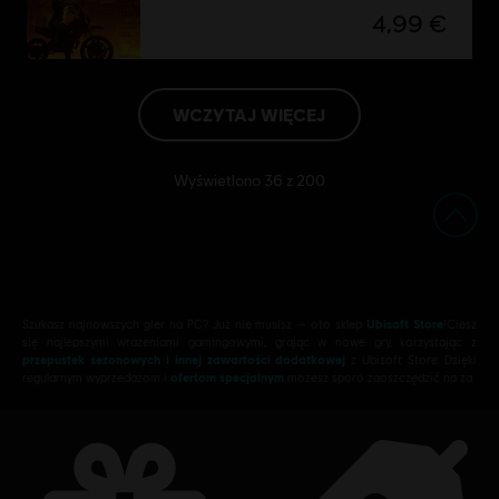
4,99 €
WCZYTAJ WIĘCEJ
Wyświetlono
36
z
200
Szukasz najnowszych gier na PC? Już nie musisz — oto sklep
Ubisoft Store
!Ciesz
się najlepszymi wrażeniami gamingowymi, grając w nowe gry, korzystając z
przepustek sezonowych i innej zawartości dodatkowej
z Ubisoft Store. Dzięki
regularnym wyprzedażom i
ofertom specjalnym
możesz sporo zaoszczędzić na za