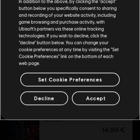
In addition to the above, by clicking the “accept”
Zjednoczone
.
button below you specifically consent to sharing
and recording of your website activity, including
Tom Clancy's Splinter Cell
Odwiedź nasz lokalny Sklep by dokonać zakupu.
game browsing and purchase activity, with
Edycja Standard
Ubisoft’s partners via these online tracking
9,99 €
technologies. If you wish to decline, click the
Zostań w obecnym Sklepie
“decline” button below. You can change your
cookie preferences at any time by visiting the “Set
Przejdź do lokalnego Sklepu
Cookie Preferences” link on the bottom of each
web page.
DLC
Starlink
Collection Pack 1
Set Cookie Preferences
24,99 €
Decline
Accept
DLC
Watch Dogs: Legion - Rodowód
Rodowód
14,99 €