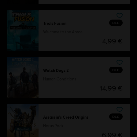
DLC
Trials Fusion
Welcome to the Abyss
4,99 €
DLC
Watch Dogs 2
Human Conditions
14,99 €
DLC
Assassin's Creed Origins
Horus Pack
6,99 €