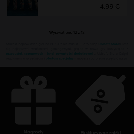
4,99 €
Wyświetlono
12
z
12
Szukasz najnowszych gier na PC? Już nie musisz — oto sklep
Ubisoft Store
!Ciesz
się najlepszymi wrażeniami gamingowymi, grając w nowe gry, korzystając z
przepustek sezonowych i innej zawartości dodatkowej
z Ubisoft Store. Dzięki
regularnym wyprzedażom i
ofertom specjalnym
możesz sporo zaoszczędzić na za
nagrody
ekskluzywne zniżki