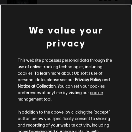
DLC
We value your
Tom Clancy's The Division
Parade Pack
privacy
6,99 €
This website processes personal data through the
use of online tracking technologies, including
DLC
Tom Clancy's The Division
cookies. To learn more about Ubisoft's use of
personal data, please see our
Privacy Policy
and
Marine Forces Outfit Pack
Notice at Collection
. You can set your cookies
4,99 €
preferences at anytime by visiting our
cookie
management tool.
Wydaje nam się, że znajdujesz się w
Stany
In addition to the above, by clicking the “accept”
Zjednoczone
.
DLC
Tom Clancy's The Division
button below you specifically consent to sharing
and recording of your website activity, including
Let it Snow pack
Odwiedź nasz lokalny Sklep by dokonać zakupu.
game browsing and purchase activity, with