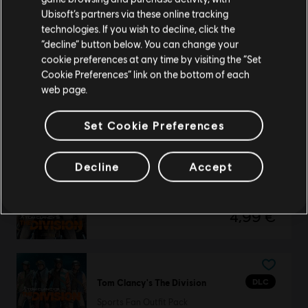
6,99 €
Ubisoft’s partners via these online tracking
technologies. If you wish to decline, click the
Zostań w obecnym Sklepie
“decline” button below. You can change your
cookie preferences at any time by visiting the “Set
Przejdź do lokalnego Sklepu
DLC
Tom Clancy's The Division
Cookie Preferences” link on the bottom of each
web page.
Frontline Outfit Pack
4,99 €
Set Cookie Preferences
Decline
Accept
DLC
Tom Clancy's The Division
Upper East Side Outfit Pack
4,99 €
DLC
Tom Clancy's The Division
Sports Fan Outfit Pack