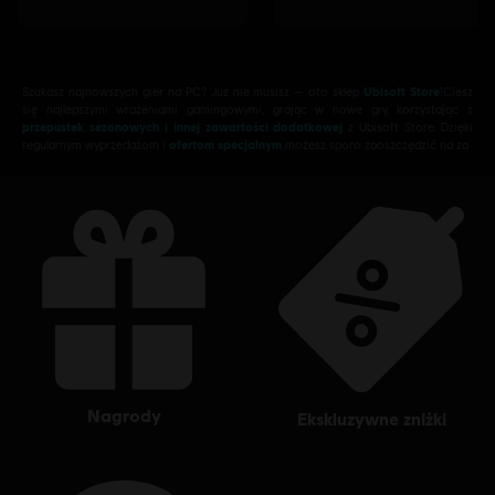
Szukasz najnowszych gier na PC? Już nie musisz — oto sklep
Ubisoft Store
!Ciesz
się najlepszymi wrażeniami gamingowymi, grając w nowe gry, korzystając z
przepustek sezonowych i innej zawartości dodatkowej
z Ubisoft Store. Dzięki
regularnym wyprzedażom i
ofertom specjalnym
możesz sporo zaoszczędzić na za
nagrody
ekskluzywne zniżki