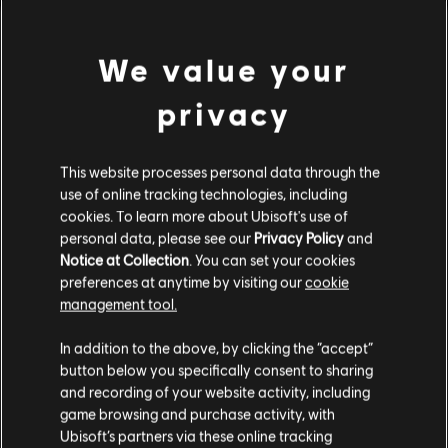
We value your
privacy
This website processes personal data through the
use of online tracking technologies, including
cookies. To learn more about Ubisoft's use of
personal data, please see our
Privacy Policy
and
Notice at Collection
. You can set your cookies
preferences at anytime by visiting our
cookie
management tool.
Wydaje nam się, że znajdujesz się w
Stany
In addition to the above, by clicking the “accept”
Zjednoczone
.
button below you specifically consent to sharing
and recording of your website activity, including
Odwiedź nasz lokalny Sklep by dokonać zakupu.
game browsing and purchase activity, with
Ubisoft’s partners via these online tracking