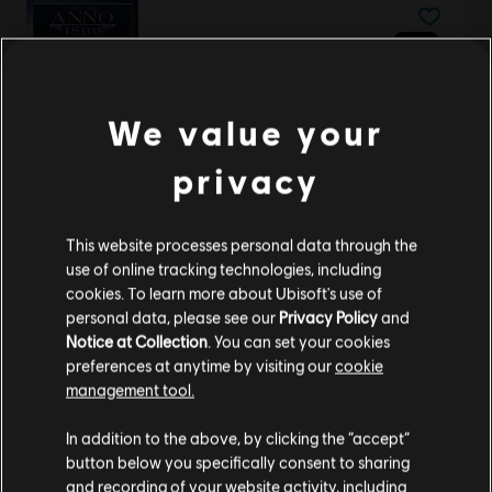
DLC
아노 1800
으스스한 팩
₩ 5,500
We value your
privacy
DLC
아노 1800
This website processes personal data through the
장식 팩 번들 2
use of online tracking technologies, including
₩ 43,100
cookies. To learn more about Ubisoft's use of
personal data, please see our
Privacy Policy
and
Notice at Collection
. You can set your cookies
preferences at anytime by visiting our
cookie
DLC
Far Cry 5
management tool.
활보하는 좀비
고객님은
미국
에 위치하고 있다고 생각합니다.
In addition to the above, by clicking the “accept”
₩ 8,700
button below you specifically consent to sharing
구매를 위해 로컬 지역의 상점을 방문하십시오.
and recording of your website activity, including