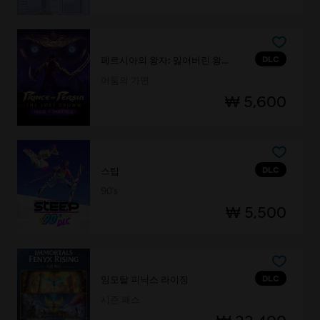
DLC
페르시아의 왕자: 잃어버린 왕관
어둠의 가면
₩ 5,600
DLC
스팁
90's
₩ 5,500
DLC
임모탈 피닉스 라이징
시즌 패스