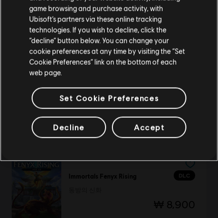
game browsing and purchase activity, with
Ubisoft’s partners via these online tracking
DLC
The Crew 2
technologies. If you wish to decline, click the
현재 스토어 유지
“decline” button below. You can change your
시즌 패스
cookie preferences at any time by visiting the “Set
위치 업데이트
₩ 22,400
Cookie Preferences” link on the bottom of each
web page.
Set Cookie Preferences
DLC
Trials Fusion
Awesome Level Max
Decline
Accept
₩ 11,000
DLC
Immortals Fenyx Rising
동방의 신화
₩ 8,900