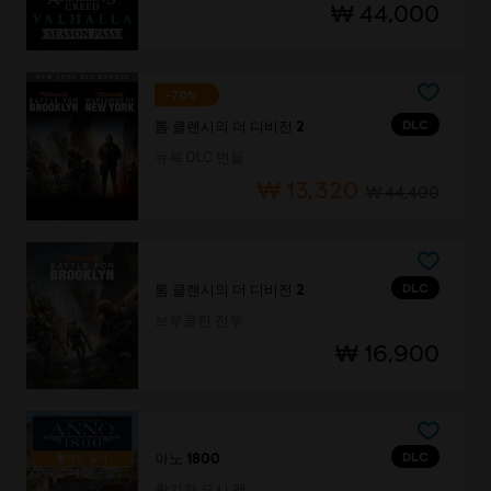
₩ 44,000
-70%
DLC
톰 클랜시의 더 디비전 2
뉴욕 DLC 번들
₩ 13,320
₩ 44,400
DLC
톰 클랜시의 더 디비전 2
브루클린 전투
₩ 16,900
DLC
아노 1800
활기찬 도시 팩