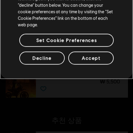
현재 스토어 유지
“decline” button below. You can change your
cookie preferences at any time by visiting the “Set
위치 업데이트
Cookie Preferences” link on the bottom of each
DLC
Trials Fusion
web page.
시즌 패스
Set Cookie Preferences
₩ 22,000
Decline
Accept
DLC
Trials Fusion
Fire in the Deep
₩ 5,500
추천 상품