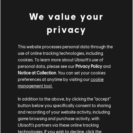
가하든 언제나 경쟁의 순간입니다.
장르:
레이싱
We value your
PC 환경:
이 콘텐츠를 플레이하려면 Ubisoft 계정과 Ubisoft
Connect 프로그램을 설치해야 합니다.
privacy
더 보기
© 2014-2015 Ubisoft Entertainment. All rights Reserved. Trials
This website processes personal data through the
Fusion, Ubisoft and the Ubisoft logo are trademarks of Ubisoft
use of online tracking technologies, including
추가 콘텐츠
Entertainment in the US and/or other countries.
cookies. To learn more about Ubisoft's use of
personal data, please see our
Privacy Policy
and
Notice at Collection
. You can set your cookies
DLC
Trials Fusion
preferences at anytime by visiting our
cookie
After the Incident
management tool.
₩ 5,500
고객님은
미국
에 위치하고 있다고 생각합니다.
In addition to the above, by clicking the “accept”
button below you specifically consent to sharing
구매를 위해 로컬 지역의 상점을 방문하십시오.
and recording of your website activity, including
DLC
Trials Fusion
game browsing and purchase activity, with
Empire of the Sky
Ubisoft’s partners via these online tracking
technologies. If you wish to decline, click the
₩ 5,500