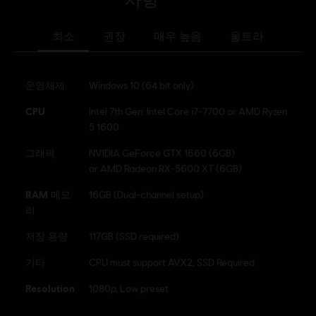
최소
권장
매우 높음
울트라
운영체제
Windows 10 (64 bit only)
CPU
Intel 7th Gen: Intel Core i7-7700 or AMD Ryzen
5 1600
그래픽
NVIDIA GeForce GTX 1660 (6GB)
or AMD Radeon RX-5600 XT (6GB)
RAM 메모
16GB (Dual-channel setup)
리
저장 용량
117GB (SSD required)
기타
CPU must support AVX2, SSD Required
Resolution
1080p, Low preset