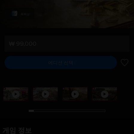
폭력성
₩ 99,000
에디션 선택
위시리