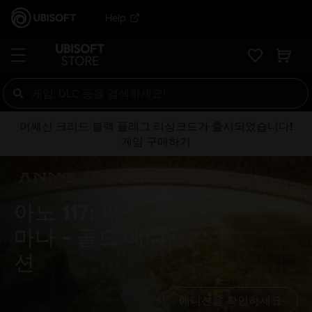
Help
어쌔신 크리드 블랙 플래그 리싱크드가 출시되었습니다!
게임 구매하기
아노 117: 팍스 로
마나
골드 에디
션
에디션을 확인하세요