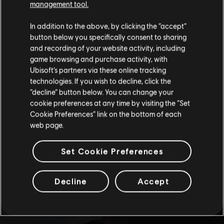
management tool.
고객님은
미국
에 위치하고 있다고 생각합니다.
In addition to the above, by clicking the “accept”
button below you specifically consent to sharing
구매를 위해 로컬 지역의 상점을 방문하십시오.
and recording of your website activity, including
game browsing and purchase activity, with
Ubisoft’s partners via these online tracking
technologies. If you wish to decline, click the
현재 스토어 유지
“decline” button below. You can change your
cookie preferences at any time by visiting the “Set
위치 업데이트
Cookie Preferences” link on the bottom of each
web page.
Set Cookie Preferences
Decline
Accept