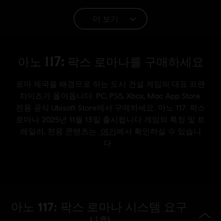
등급:
폭력성
더 보기
언어:
English (오디오, 인터페이스, 자막)
French (오디오, 인터페이스, 자막)
더 알아보기
플랫폼:
언어:
PC (디지털), PS5 (디지털), Xbox (디지털), Steam
장르:
시뮬레이션
,
전략
활성화:
Automatically added to your Ubisoft Connect for PC
library for download.
PC 환경:
이 콘텐츠를 플레이하려면 Ubisoft 계정과 Ubisoft
Connect 프로그램을 설치해야 합니다.
© 2025 Ubisoft Entertainment. All Rights Reserved. Anno,
Ubisoft, and the Ubisoft logo are registered or
아노 117: 팍스 로마나 시스템 요구
unregistered trademarks of Ubisoft Entertainment in the
US and/or other countries.
사항