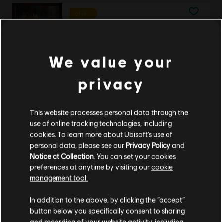
신규
DLC
포 아너
밸류 팩
₩ 29,000
We value your
privacy
신규
DLC
브라울할라
This website processes personal data through the
여름 e스포츠 2026 팩
use of online tracking technologies, including
₩ 9,900
cookies. To learn more about Ubisoft's use of
personal data, please see our
Privacy Policy
and
Notice at Collection
. You can set your cookies
preferences at anytime by visiting our
cookie
신규
management tool.
DLC
포 아너
웰컴 팩
고객님은
미국
에 위치하고 있다고 생각합니다.
In addition to the above, by clicking the “accept”
₩ 5,900
button below you specifically consent to sharing
구매를 위해 로컬 지역의 상점을 방문하십시오.
and recording of your website activity, including