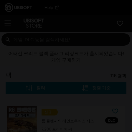
Help
어쌔신 크리드 블랙 플래그 리싱크드가 출시되었습니다!
게임 구매하기
팩
116
결과
필터
정렬 기준
신규
DLC
톰 클랜시의 레인보우식스 시즈
7,200 프리미어 팩