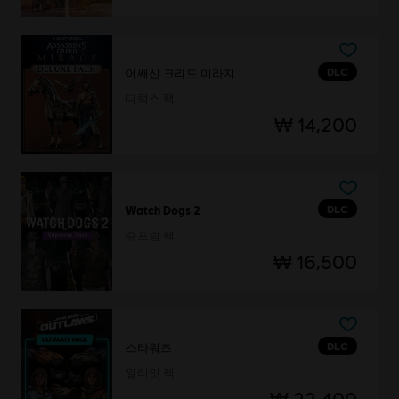
DLC
어쌔신 크리드 미라지
디럭스 팩
₩ 14,200
DLC
Watch Dogs 2
슈프림 팩
₩ 16,500
DLC
스타워즈
얼티밋 팩
₩ 22,400