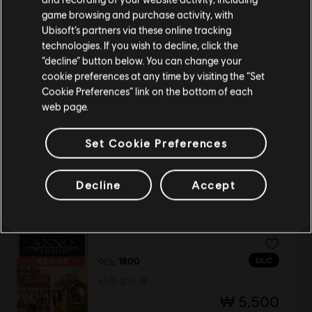
game browsing and purchase activity, with
Ubisoft’s partners via these online tracking
technologies. If you wish to decline, click the
DLC
어쌔신 크리드 미라지
현재 스토어 유지
“decline” button below. You can change your
화염 악마 팩
cookie preferences at any time by visiting the “Set
위치 업데이트
₩ 16,900
Cookie Preferences” link on the bottom of each
web page.
Set Cookie Preferences
DLC
포 아너
얼티밋 히어로 팩
Decline
Accept
₩ 45,500
DLC
아노 1800
시즌 장식 팩
₩ 5,500