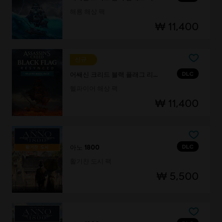
해룡 해상 팩
₩ 11,400
신규
DLC
어쌔신 크리드 블랙 플래그 리싱크드
헬파이어 해상 팩
₩ 11,400
DLC
아노 1800
활기찬 도시 팩
₩ 5,500