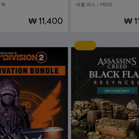
 팩
배틀 패스 – Y10S2
₩ 11,400
₩ 1
신규