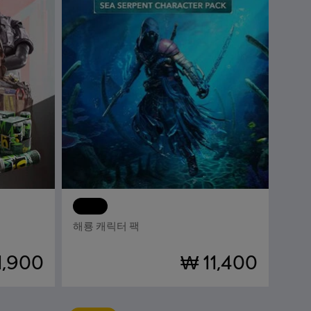
식스 시즈
DLC
어쌔신 크리드 블랙 플래그 리싱크드
해룡 캐릭터 팩
1,900
₩ 11,400