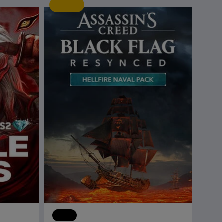
신규
DLC
어쌔신 크리드 블랙 플래그 리싱크드