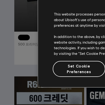
This website processes persona
about Ubisoft's use of persona
preferences at anytime by visi
In addition to the above, by c
DLC
톰 클랜시의 더 디비전 2
DLC
website activity, including ga
500 프리미엄 크레디트 팩
브루클린
technologies. If you wish to d
by visiting the “Set Cookie Pr
₩ 6,000
Set Cookie
Preferences