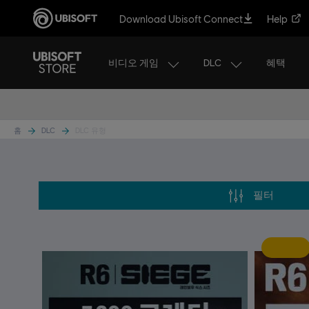
Download Ubisoft Connect
Help
비디오 게임
DLC
혜택
어
홈
DLC
DLC 유형
DLC 유형
필터
신규