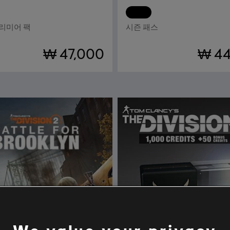
톰 클랜시의 레인보우식스 시즈
DLC
어쌔신 크리드 발할라
프리미어 팩
시즌 패스
₩ 47,000
₩ 44