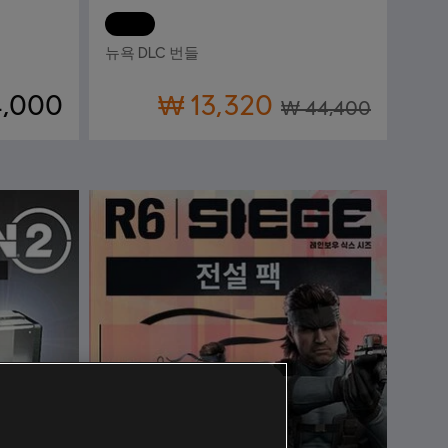
DLC
톰 클랜시의 더 디비전 2
뉴욕 DLC 번들
,000
₩ 13,320
₩ 44,400