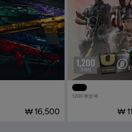
Tom Clancy’s Rainbow Six Siege
DLC
톰 클랜시의 레인보우
1,200 환영 팩
₩ 16,500
₩ 1