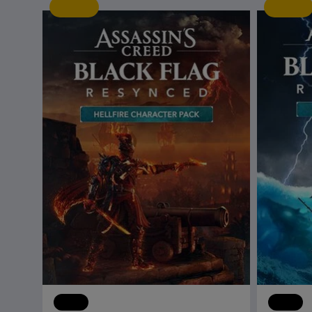
신규
신규
DLC
어쌔신 크리드 블랙 플래그 리싱크드
DLC