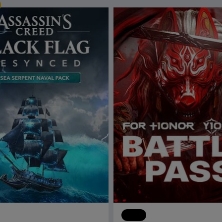
어쌔신 크리드 블랙 플래그 리싱크드
DLC
포 아너