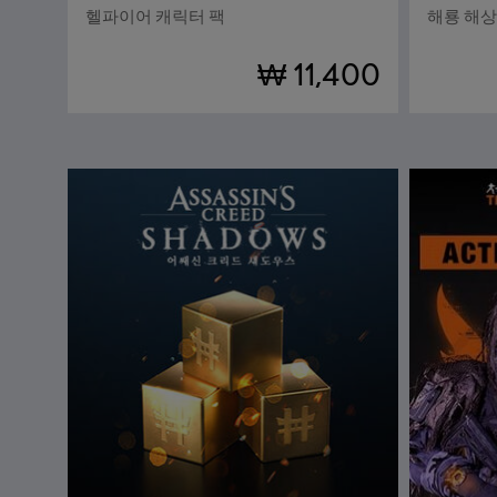
헬파이어 캐릭터 팩
해룡 해상
₩ 11,400