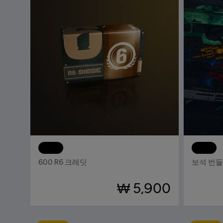
DLC
톰 클랜시의 레인보우식스 시즈
DLC
600 R6 크레딧
보석 번들
₩ 5,900