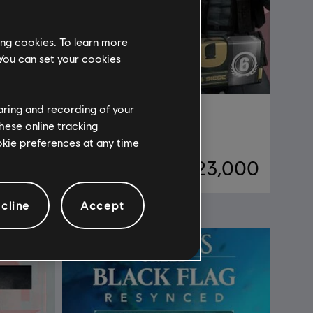
ing cookies. To learn more
 You can set your cookies
haring and recording of your
2
DLC
톰 클랜시의 레인보우식스 시즈
hese online tracking
레전드 팩
ookie preferences at any time
2,000
₩ 23,000
cline
Accept
신규