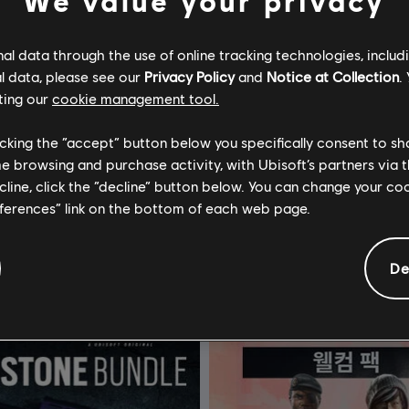
We value your privacy
l data through the use of online tracking technologies, includ
l data, please see our
Privacy Policy
and
Notice at Collection
.
ting our
cookie management tool.
licking the “accept” button below you specifically consent to s
톰 클랜시의 더 디비전 2
DLC
톰 클랜시의 더 디비전 
me browsing and purchase activity, with Ubisoft’s partners via t
 전투
1050 프리미엄 크레디트 팩
ecline, click the “decline” button below. You can change your c
eferences” link on the bottom of each web page.
₩ 16,900
₩ 1
De