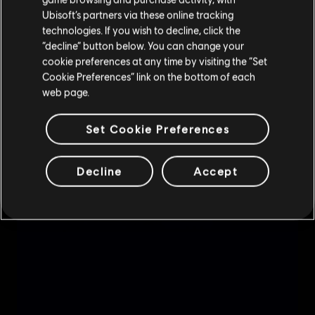
Ubisoft’s partners via these online tracking
technologies. If you wish to decline, click the
현재 스토어 유지
“decline” button below. You can change your
cookie preferences at any time by visiting the “Set
위치 업데이트
Cookie Preferences” link on the bottom of each
web page.
Set Cookie Preferences
Decline
Accept