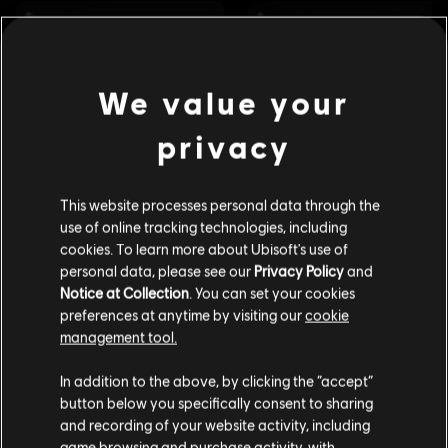
We value your
privacy
This website processes personal data through the
use of online tracking technologies, including
cookies. To learn more about Ubisoft's use of
personal data, please see our
Privacy Policy
and
Notice at Collection
. You can set your cookies
preferences at anytime by visiting our
cookie
management tool.
고객님은
미국
에 위치하고 있다고 생각합니다.
In addition to the above, by clicking the “accept”
button below you specifically consent to sharing
구매를 위해 로컬 지역의 상점을 방문하십시오.
and recording of your website activity, including
game browsing and purchase activity, with