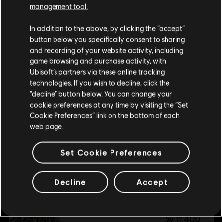
설명:
우주진으로 만들어지고 별자리로 형상을 갖춘 이 검은 변화무
management tool.
쌍한 천체의 문양으로 빛납니다. 천상의 지혜로 인도되어 검을 휘두
를 때마다 별들의 힘이 깃든 기운을 내뿜습니다.
고객님은
미국
에 위치하고 있다고 생각합니다.
In addition to the above, by clicking the “accept”
플랫폼:
PC (디지털), PS4/PS5 (디지털), Xbox (디지털), Steam
button below you specifically consent to sharing
구매를 위해 로컬 지역의 상점을 방문하십시오.
and recording of your website activity, including
장르:
액션/어드벤처
더 보기
game browsing and purchase activity, with
PC 환경:
이 콘텐츠를 플레이하려면 Ubisoft 계정과 Ubisoft
Ubisoft’s partners via these online tracking
Connect 프로그램을 설치해야 합니다.
technologies. If you wish to decline, click the
현재 스토어 유지
추가 콘텐츠
“decline” button below. You can change your
© 2023 Ubisoft Entertainment. All Rights Reserved.
cookie preferences at any time by visiting the “Set
위치 업데이트
Assassin’s Creed, Ubisoft, and the Ubisoft logo are
Cookie Preferences” link on the bottom of each
DLC
어쌔신 크리드 미라지
registered or unregistered trademarks of Ubisoft
web page.
Entertainment in the US and/or other countries.
수호자 팩
₩ 11,400
Set Cookie Preferences
Decline
Accept
DLC
어쌔신 크리드 미라지
마스터 암살자 팩
₩ 11,400