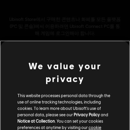
We value your
privacy
일반 정보
This website processes personal data through the
use of online tracking technologies, including
퍼블리셔:
Ubisoft
cookies. To learn more about Ubisoft's use of
개발사:
Ubisoft Montreal
personal data, please see our
Privacy Policy
and
출시일:
2025/11/18
Notice at Collection
. You can set your cookies
preferences at anytime by visiting our
cookie