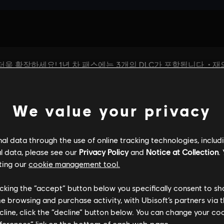
We value your privacy
l data through the use of online tracking technologies, includ
l data, please see our
Privacy Policy
and
Notice at Collection
.
ting our
cookie management tool.
licking the “accept” button below you specifically consent to s
me browsing and purchase activity, with Ubisoft’s partners via t
ecline, click the “decline” button below. You can change your c
eferences” link on the bottom of each web page.