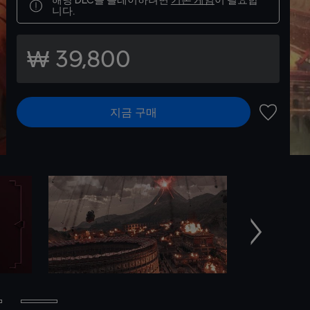
니다.
₩ 39,800
지금 구매
위시리스
다음