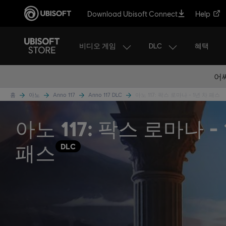
Download Ubisoft Connect
Help
비디오 게임
DLC
혜택
어
홈
아노
Anno 117
Anno 117 DLC
아노 117: 팍스 로마나 - 1년 차 패스
아노 117: 팍스 로마나 -
패스
DLC