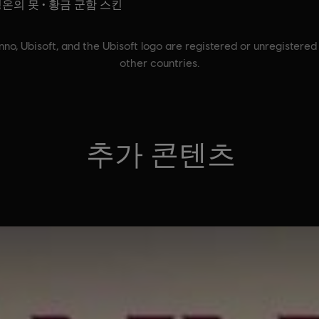
 평온의 못 • 황금 군함 스킨
no, Ubisoft, and the Ubisoft logo are registered or unregistere
other countries.
추가 콘텐츠