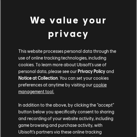
설명:
디럭스 팩에는 페르시아의 왕자 시리즈를 바탕으로 제작한 복
장, 독수리, 탈것 스킨, 무기 등이 포함되어 있습니다! 왕자의 옷을 입
We value your
고 시간의 모래로 플레이하면, 바그다드의 세계에 시간의 흐름을 조
작할 수 있는 놀라운 이야기가 펼쳐집니다.
privacy
등급:
폭력성, 언어의 부적절성, 약물, 범죄
더 보기
장르:
액션/어드벤처
This website processes personal data through the
use of online tracking technologies, including
추가 콘텐츠
cookies. To learn more about Ubisoft's use of
© 2023 Ubisoft Entertainment. All Rights Reserved. Assassin’s Creed, Ubisoft, and the
personal data, please see our
Privacy Policy
and
Ubisoft logo are registered or unregistered trademarks of Ubisoft Entertainment in the
Notice at Collection
. You can set your cookies
DLC
어쌔신 크리드 미라지
US and/or other countries.
preferences at anytime by visiting our
cookie
지도 팩
management tool.
₩ 5,600
고객님은
미국
에 위치하고 있다고 생각합니다.
In addition to the above, by clicking the “accept”
button below you specifically consent to sharing
구매를 위해 로컬 지역의 상점을 방문하십시오.
and recording of your website activity, including
DLC
어쌔신 크리드 미라지
game browsing and purchase activity, with
Ubisoft’s partners via these online tracking
지니 팩