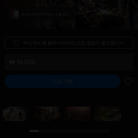
폭력성, 언어의 부적절성, 약물, 범죄
해당 DLC를 플레이하려면
기본 게임
이 필요합니다.
₩ 14,200
지금 구매
위시리