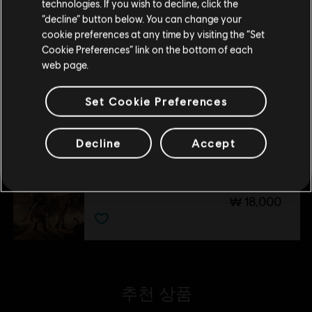
technologies. If you wish to decline, click the
₩ 11,400
현재 스토어 유지
“decline” button below. You can change your
cookie preferences at any time by visiting the “Set
위치 업데이트
Cookie Preferences” link on the bottom of each
web page.
DLC
어쌔신 크리드 미라지
번개 팩
Set Cookie Preferences
₩ 5,600
Decline
Accept
DLC
어쌔신 크리드 미라지
사막 전갈 팩
₩ 18,000
추천 상품