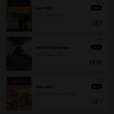
DLC
Anno 1800
แพ็ค Vibrant Cities
S$ 7
DLC
Anno 117: Pax Romana
Prophecies of Ash
S$ 16
DLC
Anno 1800
Seasonal Decorations Pack
S$ 7