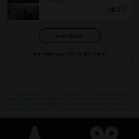
ซีซัน พาส 3
S$ 27
โหลดเพิ่มเติม
กำลังแสดงรายการ
36
จาก
100
รายการ
กำลังมองหาวิดีโอเกมบน PC เกมล่าสุดอยู่ใช่หรือไม่? ไม่ต้องมองไปไหนนอกจาก
Ubisoft Store
!เพลิดเพลินกับที่สุดแห่งประสบการณ์การเล่นเกมด้วยเกมใหม่ๆ,
พาส
ฤดูกาลต่างๆ และเนื้อหาเพิ่มเติมจาก
Ubisoft Store
โดยจะมีการลดราคาและข้อเสนอ
พิเศษให้เป็นประจำ
ทำให้คุณสามารถคว้าดีลเด็ดจากเกมดังของ Ubisoft ไปได้ เช่น aAss