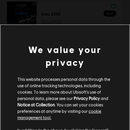
DLC
Anno 2205
Season Pass
S$ 27
We value your
DLC
Anno 1800
privacy
Sunken Treasures
S$ 16
This website processes personal data through the
use of online tracking technologies, including
cookies. To learn more about Ubisoft's use of
personal data, please see our
Privacy Policy
and
DLC
Anno 1800
Notice at Collection
. You can set your cookies
preferences at anytime by visiting our
cookie
แพ็ค Steampunk
management tool.
S$ 7
เราคิดว่าตำแหน่งของคุณอยู่ที่
United States
.