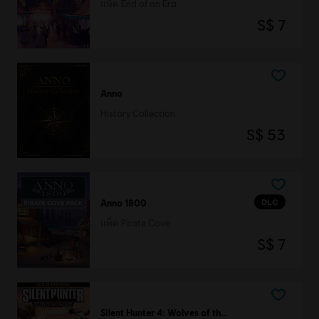
แพ็ค End of an Era
S$ 7
Anno
History Collection
S$ 53
DLC
Anno 1800
แพ็ค Pirate Cove
S$ 7
Silent Hunter 4: Wolves of the Pacific