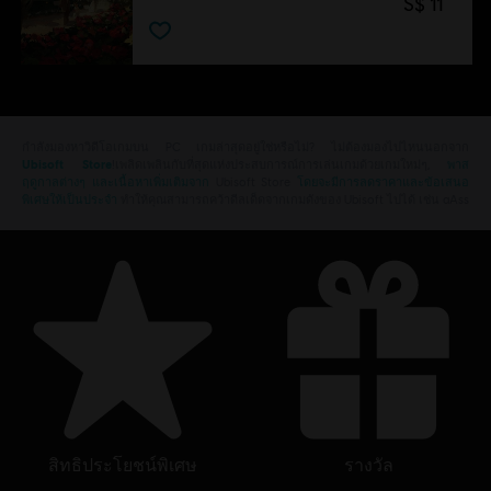
S$ 11
กำลังมองหาวิดีโอเกมบน PC เกมล่าสุดอยู่ใช่หรือไม่? ไม่ต้องมองไปไหนนอกจาก
Ubisoft Store
!เพลิดเพลินกับที่สุดแห่งประสบการณ์การเล่นเกมด้วยเกมใหม่ๆ,
พาส
ฤดูกาลต่างๆ และเนื้อหาเพิ่มเติมจาก
Ubisoft Store
โดยจะมีการลดราคาและข้อเสนอ
พิเศษให้เป็นประจำ
ทำให้คุณสามารถคว้าดีลเด็ดจากเกมดังของ Ubisoft ไปได้ เช่น aAss
สิทธิประโยชน์พิเศษ
รางวัล