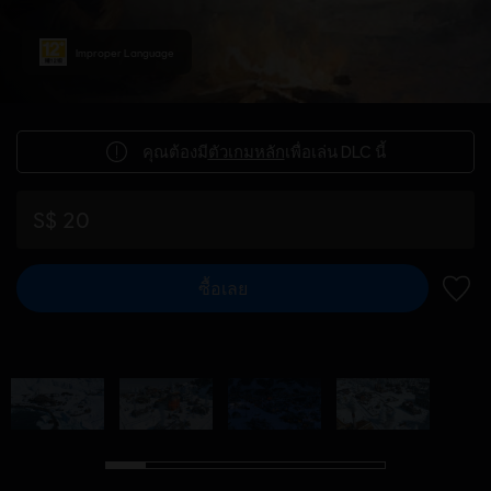
Improper Language
คุณต้องมี
ตัวเกมหลัก
เพื่อเล่น DLC นี้
S$ 20
ซื้อเลย
เพิ่มไ