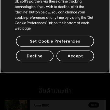
Ubisoft’s partners via these online tracking
technologies. If you wish to decline, click the
อยู่ในสโตร์ปัจจุบัน
DLC
Anno 1800
“decline” button below. You can change your
cookie preferences at any time by visiting the “Set
สลับไปยังสโตร์ในประเทศ
พาสรายปี
Cookie Preferences” link on the bottom of each
S$ 33
web page.
Set Cookie Preferences
DLC
Anno 1800
Botanica
Decline
Accept
S$ 11
สินค้าแนะนำ
DLC
Anno 1800