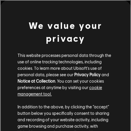
แห่ง Passage
เรตของเกม:
Improper Language
We value your
ดูเพิ่มเติม
ประเภท:
ซิมูเลชัน
,
วางกลยุทธ์
เงื่อนไขพีซี:
privacy
คุณต้องมีบัญชี Ubisoft และติดตั้งแอปพลิเคชัน Ubisoft
Connect เพื่อเล่นคอนเทนต์นี้
คอนเทนต์เสริม
This website processes personal data through the
© 2019 Ubisoft Entertainment. All Rights Reserved. Anno 1800, Ubisoft, and the Ubisoft
use of online tracking technologies, including
DLC
Anno 1800
logo are registered or unregistered trademarks of Ubisoft Entertainment in the US
cookies. To learn more about Ubisoft's use of
บัตรผ่าน 1 ปี
and/or other countries. Anno, Blue Byte, and the Blue Byte logo are registered or
personal data, please see our
Privacy Policy
and
S$ 33
Notice at Collection
. You can set your cookies
unregistered trademarks of Ubisoft GmbH in the US and/or other countries.
preferences at anytime by visiting our
cookie
management tool.
DLC
Anno 1800
เราคิดว่าตำแหน่งของคุณอยู่ที่
United States
.
In addition to the above, by clicking the “accept”
ซีซัน พาส 3
button below you specifically consent to sharing
โปรดไปที่สโตร์ประจำประเทศเพื่อทำการสั่งซื้อ
and recording of your website activity, including
S$ 27
game browsing and purchase activity, with