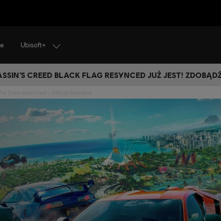
Ubisoft+
je
SSIN’S CREED BLACK FLAG RESYNCED JUŻ JEST! ZDOBĄD
The Crew Motorfest - Edycja Standard