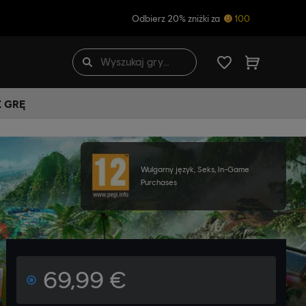
Odbierz 20% zniżki za
100
Ź GRĘ
Wulgarny język, Seks, In-Game
Purchases
69,99 €