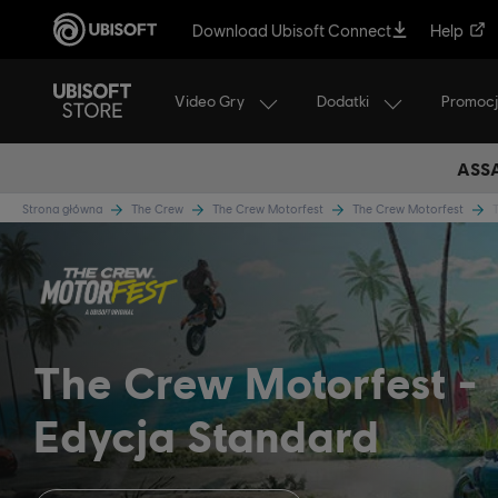
Download Ubisoft Connect
Help
Video Gry
Dodatki
Promoc
ASSA
Strona główna
The Crew
The Crew Motorfest
The Crew Motorfest
The Crew Motorfest
Edycja Standard