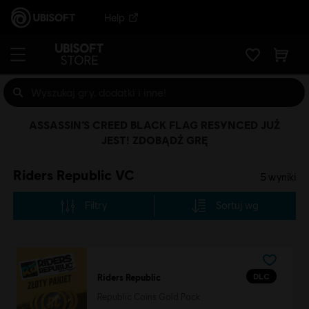
Help
ASSASSIN’S CREED BLACK FLAG RESYNCED JUŻ
JEST! ZDOBĄDŹ GRĘ
Riders Republic VC
5
wyniki
Filtry
Sortuj wg
DLC
Riders Republic
Republic Coins Gold Pack