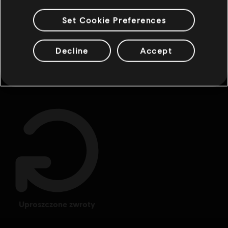
Set Cookie Preferences
Decline
Accept
nagrody
ekskluzywne zniżki
uproszczone zwroty