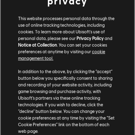
privacy
19,99 €
This website processes personal data through the
use of online tracking technologies, including
cookies. To learn more about Ubisoft's use of
DLC
Riders Republic
personal data, please see our
Privacy Policy
and
Notice at Collection
. You can set your cookies
Republic Coins Bronze Pack
preferences at anytime by visiting our
cookie
9,99 €
management tool.
Wydaje nam się, że znajdujesz się w
Stany
In addition to the above, by clicking the “accept”
Zjednoczone
.
button below you specifically consent to sharing
Wyświetlono
5
z
5
and recording of your website activity, including
Odwiedź nasz lokalny Sklep by dokonać zakupu.
game browsing and purchase activity, with
Szukasz najnowszych gier na PC? Już nie musisz — oto sklep
Ubisoft Store
!Ciesz
Ubisoft’s partners via these online tracking
się najlepszymi wrażeniami gamingowymi, grając w nowe gry, korzystając z
przepustek sezonowych i innej zawartości dodatkowej
z Ubisoft Store. Dzięki
technologies. If you wish to decline, click the
regularnym wyprzedażom i
ofertom specjalnym
możesz sporo zaoszczędzić na za
Zostań w obecnym Sklepie
“decline” button below. You can change your
cookie preferences at any time by visiting the “Set
Przejdź do lokalnego Sklepu
Cookie Preferences” link on the bottom of each
web page.