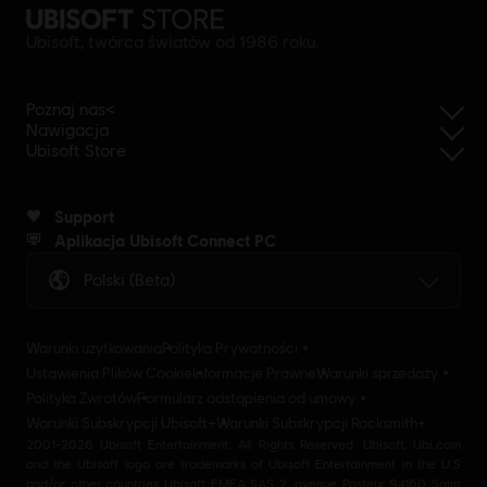
Ubisoft, twórca światów od 1986 roku.
Poznaj nas<
Nawigacja
Ubisoft Store
Support
Aplikacja Ubisoft Connect PC
Polski (beta)
Warunki użytkowania
Polityka Prywatności
Ustawienia Plików Cookie
Informacje Prawne
Warunki sprzedaży
Polityka Zwrotów
Formularz odstąpienia od umowy
Warunki Subskrypcji Ubisoft+
Warunki Subskrypcji Rocksmith+
2001-2026 Ubisoft Entertainment. All Rights Reserved. Ubisoft, Ubi.com
and the Ubisoft logo are trademarks of Ubisoft Entertainment in the U.S
and/or other countries Ubisoft EMEA SAS 2, avenue Pasteur 94160 Saint