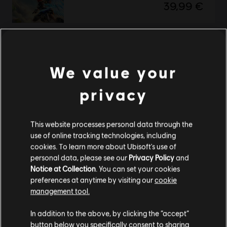
39,99 €
Immortals Fenyx Rising
We value your
Edycja Gold
59,99 €
privacy
This website processes personal data through the
Wyświetlono
2
z
2
use of online tracking technologies, including
cookies. To learn more about Ubisoft's use of
Szukasz najnowszych gier na PC? Już nie musisz — oto sklep
Ubisoft Store
!Ciesz
personal data, please see our
Privacy Policy
and
się najlepszymi wrażeniami gamingowymi, grając w nowe gry, korzystając z
przepustek sezonowych i innej zawartości dodatkowej
z Ubisoft Store. Dzięki
Notice at Collection
. You can set your cookies
regularnym wyprzedażom i
ofertom specjalnym
możesz sporo zaoszczędzić na za
preferences at anytime by visiting our
cookie
management tool.
Wydaje nam się, że znajdujesz się w
Stany
In addition to the above, by clicking the “accept”
Zjednoczone
.
button below you specifically consent to sharing