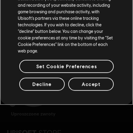
and recording of your website activity, including
Odwiedź nasz lokalny Sklep by dokonać zakupu.
game browsing and purchase activity, with
Ubisoft’s partners via these online tracking
technologies. If you wish to decline, click the
Zostań w obecnym Sklepie
“decline” button below. You can change your
cookie preferences at any time by visiting the “Set
nagrody
ekskluzywne zniżki
Przejdź do lokalnego Sklepu
Cookie Preferences” link on the bottom of each
web page.
Set Cookie Preferences
Decline
Accept
uproszczone zwroty