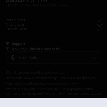
Ubisoft, twórca światów od 1986 roku.
Poznaj nas<
Nawigacja
Ubisoft Store
Support
Aplikacja Ubisoft Connect PC
Polski (beta)
Warunki użytkowania
Polityka Prywatności
Ustawienia Plików Cookie
Informacje Prawne
Warunki sprzedaży
Polityka Zwrotów
Formularz odstąpienia od umowy
Warunki Subskrypcji Ubisoft+
Warunki Subskrypcji Rocksmith+
2001-2026 Ubisoft Entertainment. All Rights Reserved. Ubisoft, Ubi.com
and the Ubisoft logo are trademarks of Ubisoft Entertainment in the U.S
and/or other countries Ubisoft EMEA SAS 2, avenue Pasteur 94160 Saint
Mandé, France - storeUE@ubisoft.com. Pour toute demande d’assistance