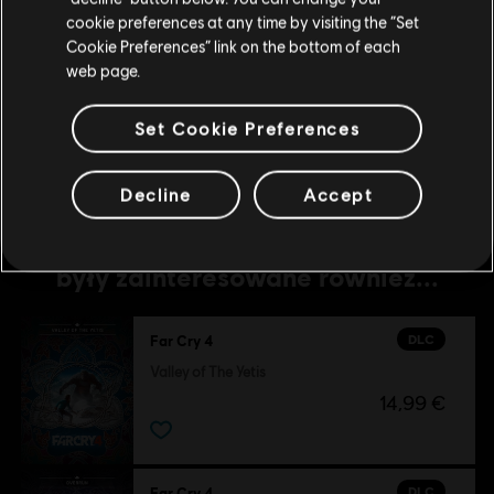
cookie preferences at any time by visiting the “Set
DLC
Przejdź do lokalnego Sklepu
Far Cry 4
Cookie Preferences” link on the bottom of each
web page.
Escape from Durgesh Prison
9,99 €
Set Cookie Preferences
Decline
Accept
Osoby, które oglądały ten produkt
były zainteresowane również...
DLC
Far Cry 4
Valley of The Yetis
14,99 €
DLC
Far Cry 4