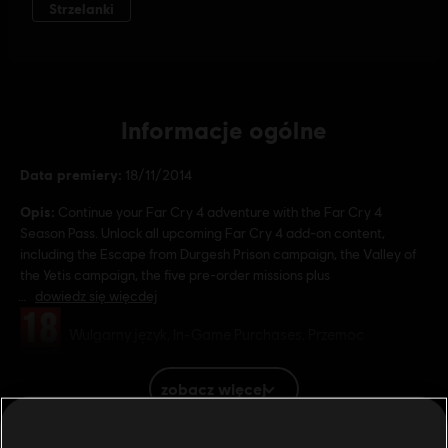
Informacje ogólne
Data premiery:
18/11/2014
Opis:
Continue your Far Cry 4 adventure with the Far Cry 4
Season Pass. Unlock all upcoming Far Cry 4 add-on content,
including the Escape from Durgesh Prison campaign, the Valley of
the Yetis campaign, the five pre-order missions plus
dowiedz się więcdej
Ocena:
Wulgarny język, In-Game Purchases, Przemoc
zobacz więcej
Gatunek:
Strzelanki
Warunki dla komputerów PC:
Aby grać, musisz posiadać konto
Ubisoft i zainstalować aplikację Ubisoft Connect.