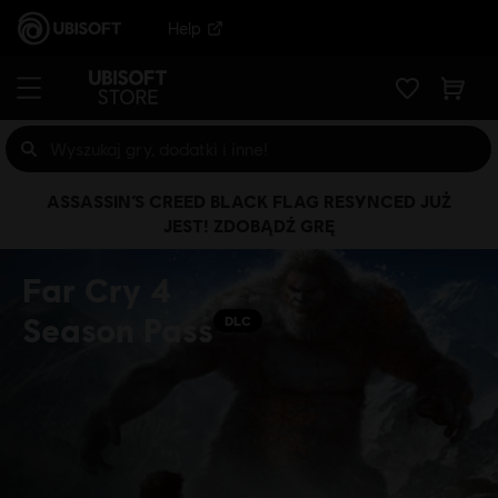
Help
ASSASSIN’S CREED BLACK FLAG RESYNCED JUŻ
JEST! ZDOBĄDŹ GRĘ
Far Cry 4
Season Pass
DLC