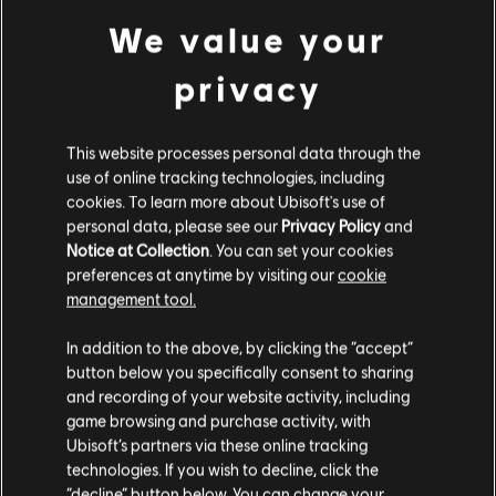
Additional content for this game:
Gra wieloosobowa:
Yes
We value your
Gra jednoosobowa:
Yes
DLC
Far Cry 4
privacy
Valley of The Yetis
© 2015 Ubisoft Entertainment. All Rights Reserved. Far Cry,
14,99 €
Ubisoft, and the Ubisoft logo are trademarks of Ubisoft
This website processes personal data through the
Entertainment in the US and/or other countries. Based on
use of online tracking technologies, including
Crytek’s original Far Cry directed by Cevat Yerli. Powered by
cookies. To learn more about Ubisoft's use of
Crytek’s technology “CryEngine.”
personal data, please see our
Privacy Policy
and
DLC
Far Cry 4
Notice at Collection
. You can set your cookies
Overrun
preferences at anytime by visiting our
cookie
4,99 €
management tool.
Wydaje nam się, że znajdujesz się w
Stany
In addition to the above, by clicking the “accept”
Zjednoczone
.
button below you specifically consent to sharing
DLC
Far Cry 4
and recording of your website activity, including
Odwiedź nasz lokalny Sklep by dokonać zakupu.
Hurk Deluxe Pack
game browsing and purchase activity, with
6,99 €
Ubisoft’s partners via these online tracking
technologies. If you wish to decline, click the
Zostań w obecnym Sklepie
“decline” button below. You can change your