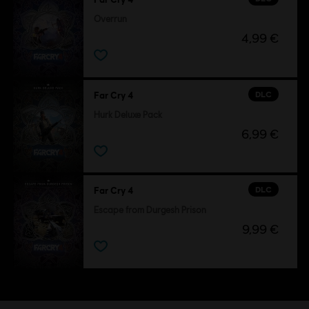
Overrun
4,99 €
DLC
Far Cry 4
Hurk Deluxe Pack
6,99 €
DLC
Far Cry 4
Escape from Durgesh Prison
9,99 €