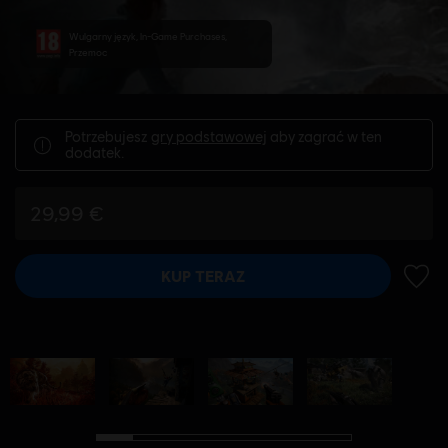
Wulgarny język, In-Game Purchases,
Przemoc
Potrzebujesz
gry podstawowej
aby zagrać w ten
dodatek.
29,99 €
KUP TERAZ
DODA