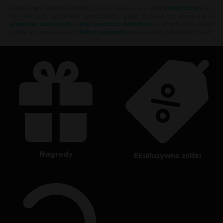
Szukasz najnowszych gier na PC? Już nie musisz — oto sklep
Ubisoft Store
!Ciesz
się najlepszymi wrażeniami gamingowymi, grając w nowe gry, korzystając z
przepustek sezonowych i innej zawartości dodatkowej
z Ubisoft Store. Dzięki
regularnym wyprzedażom i
ofertom specjalnym
możesz sporo zaoszczędzić na za
nagrody
ekskluzywne zniżki