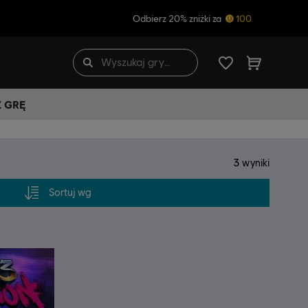
Odbierz 20% zniżki za
100
Ź GRĘ
3
wyniki
Sortuj wg