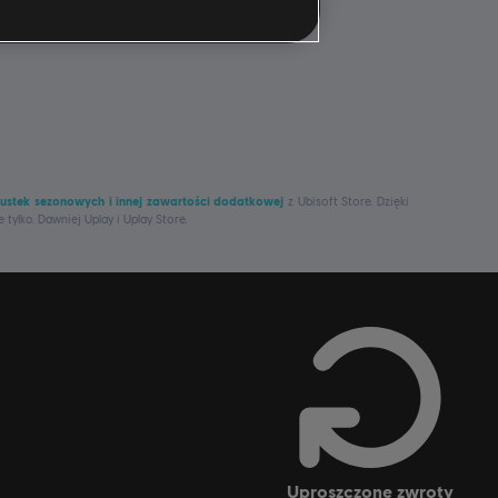
ustek sezonowych i innej zawartości dodatkowej
z Ubisoft Store. Dzięki
e tylko. Dawniej Uplay i Uplay Store.
uproszczone zwroty