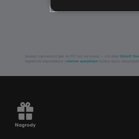
Szukasz najnowszych gier na PC? Już nie musisz — oto sklep
Ubisoft Sto
regularnym wyprzedażom i
ofertom specjalnym
możesz sporo zaoszczędzić 
nagrody