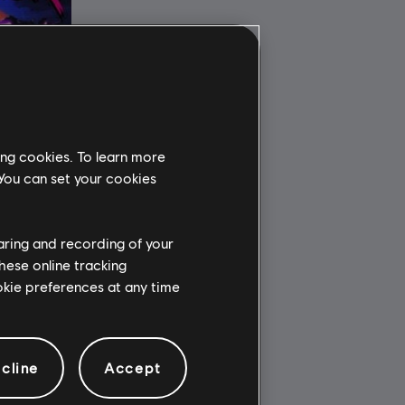
ing cookies. To learn more
 You can set your cookies
haring and recording of your
hese online tracking
ookie preferences at any time
,99 €
cline
Accept