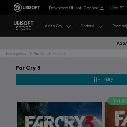
Download Ubisoft Connect
Help
Video Gry
Dodatki
Promoc
ASSA
Strona główna
Far Cry
Far Cry 3
Far Cry 3
Filtry
TYLKO