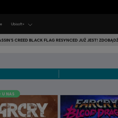
Ubisoft+
je
SSIN’S CREED BLACK FLAG RESYNCED JUŻ JEST! ZDOBĄD
 U NAS