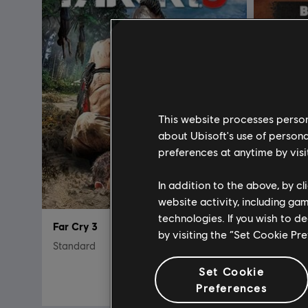
This website processes persona
about Ubisoft's use of persona
preferences at anytime by visi
In addition to the above, by c
website activity, including ga
technologies. If you wish to d
Far Cry 3
Far Cry
by visiting the “Set Cookie Pr
Standard
Bronze P
Set Cookie
19,99 €
Preferences