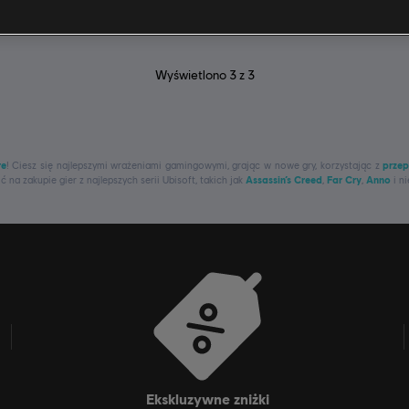
Wyświetlono
3
z
3
re
! Ciesz się najlepszymi wrażeniami gamingowymi, grając w nowe gry, korzystając z
przep
na zakupie gier z najlepszych serii Ubisoft, takich jak
Assassin’s Creed
,
Far Cry
,
Anno
i ni
ekskluzywne zniżki