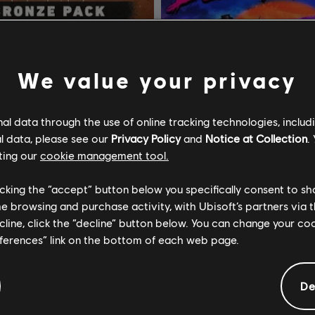
We value your privacy
l data through the use of online tracking technologies, includ
l data, please see our
Privacy Policy
and
Notice at Collection
.
ting our
cookie management tool.
licking the “accept” button below you specifically consent to s
me browsing and purchase activity, with Ubisoft’s partners via t
ecline, click the “decline” button below. You can change your c
FARCRY 3 Blood Dragon
eferences” link on the bottom of each web page.
ack
Classic Edition
34,99 €
14
De