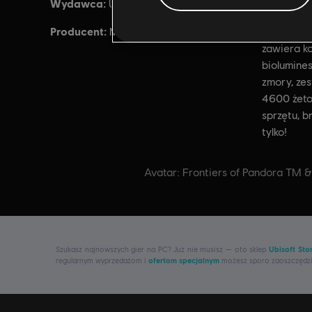
Wydawca:
Data prem
Ubisoft
Producent:
Opis:
Massive Entertainment
Paki
zawiera k
biolumine
zmory, zes
4600 żet
sprzętu, b
tylko!
Avatar: Frontiers of Pandora TM 
Szukasz najnowszych gier na PC? Już nie musisz — oto sklep
Ubisoft Sto
regularnym wyprzedażom i
ofertom specjalnym
możesz sporo zaoszczędzić 