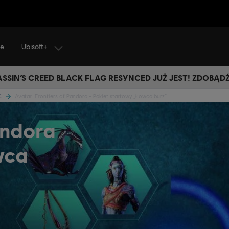
Ubisoft+
je
SSIN’S CREED BLACK FLAG RESYNCED JUŻ JEST! ZDOBĄD
LC
Avatar: Frontiers of Pandora - Pakiet startowy „Łowca burz”
andora
wca