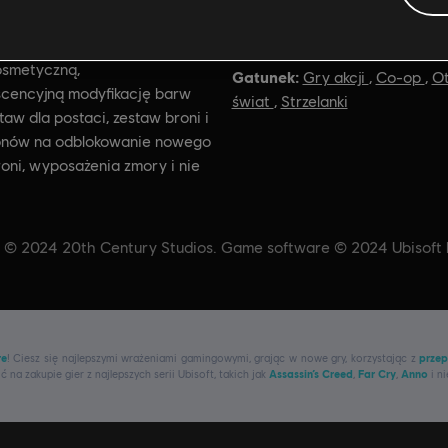
iery:
Ocena:
28/11/2024
In-Game Purchases, Pr
et startowy „Łowca burz”
osmetyczną,
Gatunek:
Gry akcji
,
Co-op
,
O
scencyjną modyfikację barw
świat
,
Strzelanki
taw dla postaci, zestaw broni i
onów na odblokowanie nowego
roni, wyposażenia zmory i nie
& © 2024 20th Century Studios. Game software © 2024 Ubisoft En
re
! Ciesz się najlepszymi wrażeniami gamingowymi, grając w nowe gry, korzystając z
przep
na zakupie gier z najlepszych serii Ubisoft, takich jak
Assassin’s Creed
,
Far Cry
,
Anno
i ni