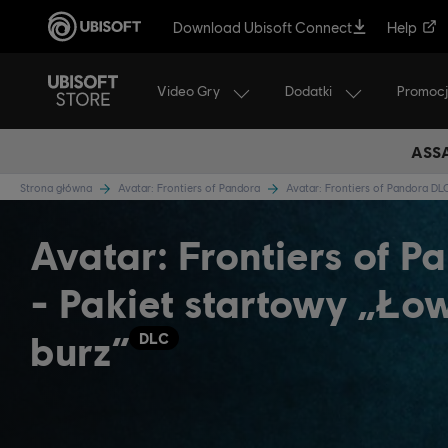
Download Ubisoft Connect
Help
Video Gry
Dodatki
Promoc
ASSA
Strona główna
Avatar: Frontiers of Pandora
Avatar: Frontiers of Pandora D
Avatar: Frontiers of P
- Pakiet startowy „Ło
burz”
DLC