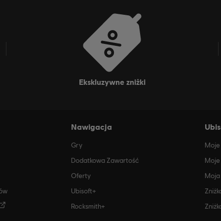
ekskluzywne zniżki
Nawigacja
Ubis
Gry
Moje 
Dodatkowa Zawartość
Moje
Oferty
Moja 
ców
Ubisoft+
Zniżk
Rocksmith+
Zniżk