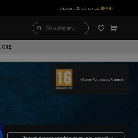
Odbierz 20% zniżki za
100
Ź GRĘ
In-Game Purchases, Przemoc
Potrzebujesz
gry podstawowej
aby zagrać w