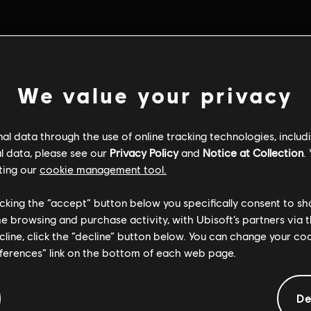
We value your privacy
l data through the use of online tracking technologies, includ
l data, please see our
Privacy Policy
and
Notice at Collection
.
ting our
cookie management tool.
licking the “accept” button below you specifically consent to s
me browsing and purchase activity, with Ubisoft’s partners via t
ecline, click the “decline” button below. You can change your c
eferences” link on the bottom of each web page.
Informacje ogólne
De