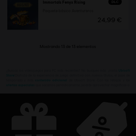
DLC
Immortals Fenyx Rising
Paquete básico Aventureros
24,99 €
Mostrando
13
de
13
elementos
¿Buscas los videojuegos para PC más recientes? No busques más: ¡visita
Ubisoft
Store
!Disfruta de la experiencia de juego definitiva con nuevos títulos, el pase de
temporada y más
contenido adicional
de Ubisoft Store. Con las rebajas y las
ofertas especiales
que sacamos periódicamente, podrás aprovechar magníficas o