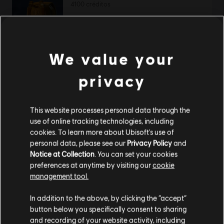
4100 créditos
34,99 €
We value your
DLC
Immortals Fenyx Rising
privacy
Paquete de héroe arquetípico
49,99 €
This website processes personal data through the
use of online tracking technologies, including
cookies. To learn more about Ubisoft's use of
personal data, please see our
Privacy Policy
and
Immortals Fenyx Rising
Notice at Collection
. You can set your cookies
Standard Edition
preferences at anytime by visiting our
cookie
39,99 €
management tool.
Creemos que estás en
Estados Unidos
.
In addition to the above, by clicking the “accept”
button below you specifically consent to sharing
Por favor, visita nuestra Store local para realizar
and recording of your website activity, including
DLC
Immortals Fenyx Rising