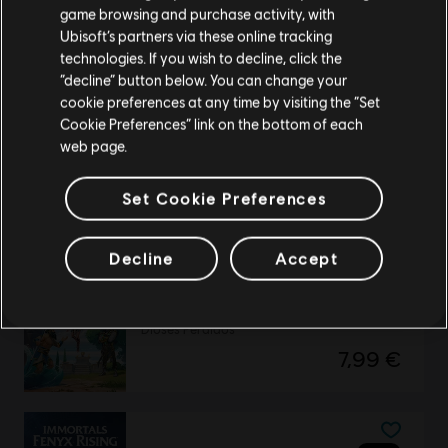
tu compra.
game browsing and purchase activity, with
Mitos del Reino del Este
Ubisoft’s partners via these online tracking
7,99 €
technologies. If you wish to decline, click the
Permanecer en esta Store
“decline” button below. You can change your
cookie preferences at any time by visiting the “Set
Actualizar mi localidad
Cookie Preferences” link on the bottom of each
web page.
DLC
Immortals Fenyx Rising
Season Pass
Set Cookie Preferences
19,99 €
Decline
Accept
DLC
Immortals Fenyx Rising
Dioses Perdidos
7,99 €