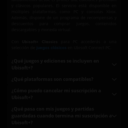
y clásicos populares. El servicio está disponible en
múltiples plataformas, como PC y consolas Xbox.
Además, dispone de un programa de recompensas y
descuentos para comprar juegos, contenidos
descargables y moneda virtual.
Con
para PC accederás a una
Ubisoft+ Classics
selección de
juegos clásicos
en Ubisoft Connect PC.
¿Qué juegos y ediciones se incluyen en
Ubisoft+?
Juega a las principales franquicias de Ubisoft, como
¿Qué plataformas son compatibles?
Assassin's Creed, Far Cry, Watch Dogs, Rainbow Six,
Con
Ubisoft+ Premium
puedes jugar en PC a través de
The Crew y Anno. La lista completa de juegos y
¿Cómo puedo cancelar mi suscripción a
Ubisoft Connect y en consolas Xbox siempre que
ediciones que incluye Ubisoft+ se puede consultar en
Ubisoft+?
quieras. Esto te permite jugar en múltiples
el catálogo de Ubisoft+
.
plataformas y te concede flexibilidad para disfrutar de
Puedes cancelar la suscripción cuando quieras en
¿Qué pasa con mis juegos y partidas
tu suscripción donde quieras, sin ningún tipo de
Ubisoft Store, desde la página
Mi suscripción
. Tu
guardadas cuando termina mi suscripción a
limitación.
suscripción seguirá activa hasta el último día del mes
Ubisoft+?
que hayas pagado. A partir de esa fecha, la