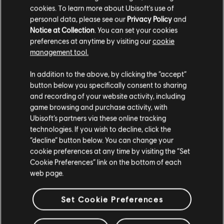
cookies. To learn more about Ubisoft's use of
personal data, please see our
Privacy Policy
and
Notice at Collection
. You can set your cookies
preferences at anytime by visiting our
cookie
management tool.
Creemos que estás en
Estados Unidos
.
In addition to the above, by clicking the “accept”
button below you specifically consent to sharing
Por favor, visita nuestra Store local para realizar
and recording of your website activity, including
tu compra.
game browsing and purchase activity, with
Ubisoft’s partners via these online tracking
technologies. If you wish to decline, click the
Permanecer en esta Store
“decline” button below. You can change your
cookie preferences at any time by visiting the “Set
Actualizar mi localidad
Cookie Preferences” link on the bottom of each
web page.
Set Cookie Preferences