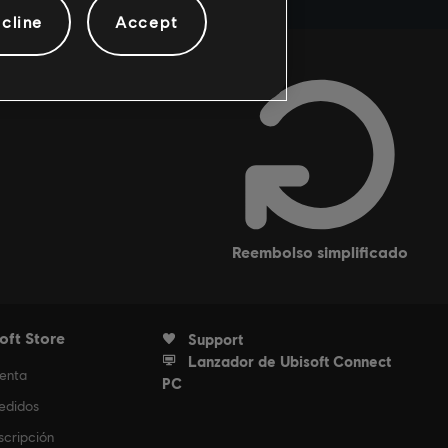
cline
Accept
reembolso simplificado
oft Store
Support
Lanzador de Ubisoft Connect
uenta
PC
edidos
scripción