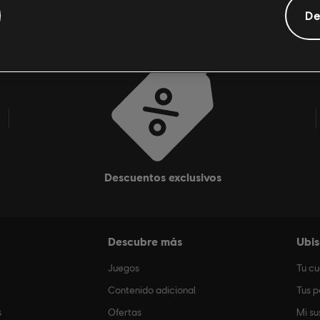
De
descuentos exclusivos
Descubre más
Ubis
Juegos
Tu c
Contenido adicional
Tus p
s
Ofertas
Mi su