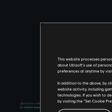
This website processes persona
about Ubisoft's use of persona
preferences at anytime by visi
In addition to the above, by c
website activity, including ga
technologies. If you wish to d
by visiting the “Set Cookie Pr
¿Buscas los videojuegos para PC más recientes? No busques más: ¡visita
las
ofertas especiales
que sacamos periódicamente, podrás aprovechar ma