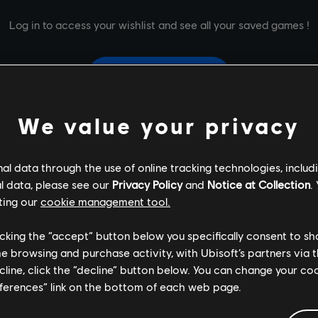
Log in to access your wishlist and see all your saved games !
Inicio De Sesión
We value your privacy
l data through the use of online tracking technologies, includ
l data, please see our
Privacy Policy
and
Notice at Collection
.
ting our
cookie management tool.
licking the “accept” button below you specifically consent to s
me browsing and purchase activity, with Ubisoft’s partners via t
ecline, click the “decline” button below. You can change your c
eferences” link on the bottom of each web page.
Ubisoft Store
! Disfruta de la experiencia de juego definitiva con nuevos títulos, el pase 
gníficas oportunidades de conseguir videojuegos de las mejores sagas de Ubisoft, como