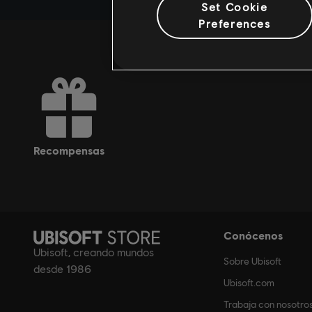
Set Cookie
Preferences
recompensas
Conócenos
Ubisoft, creando mundos
Sobre Ubisoft
desde 1986
Ubisoft.com
Trabaja con nosotro