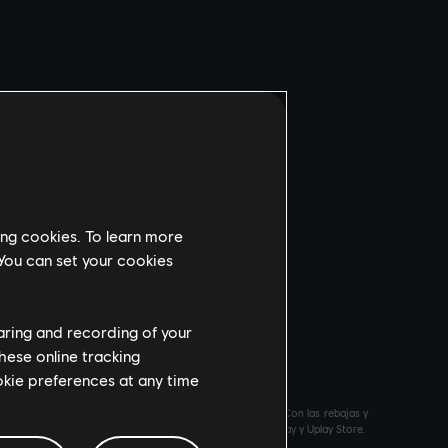
ing cookies. To learn more
 You can set your cookies
haring and recording of your
hese online tracking
ookie preferences at any time
de temporada y más
contenido adicional
de Ubisoft Store. Con las rebajas y
Assassin’s Creed
,
Far Cry
,
Anno
y más. Anteriormente Uplay y Uplay Store.