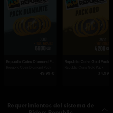
PS4/PS5 (Digital)
Género:
Sports
Activación:
Añadido automáticamente a la biblioteca de Ubisoft
Connect para PC
Condiciones del PC:
Necesitas una cuenta Ubisoft e instalar la
aplicación Ubisoft Connect para jugar este contenido.
Un jugador:
Yes
© 2021 Ubisoft Entertainment. All Rights Reserved. Riders
Republic, Ubisoft and the Ubisoft logo are registered or
unregistered trademarks of Ubisoft Entertainment in the
U.S. and/or other countries.
Requerimientos del sistema de
Riders Republic