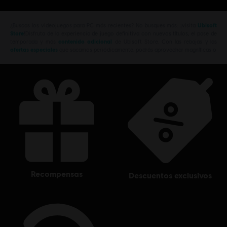
¿Buscas los videojuegos para PC más recientes? No busques más: ¡visita
Ubisoft
Store
!Disfruta de la experiencia de juego definitiva con nuevos títulos, el pase de
temporada y más
contenido adicional
de Ubisoft Store. Con las rebajas y las
ofertas especiales
que sacamos periódicamente, podrás aprovechar magníficas o
recompensas
descuentos exclusivos