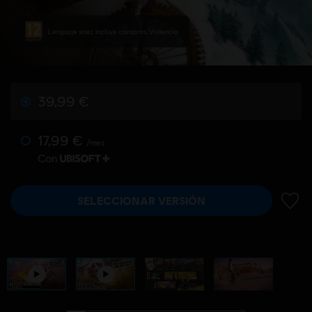
Lenguaje soez, Incluye compras, Violencia
39,99 €
17,99 €
/mes
Con
SELECCIONAR VERSIÓN
AÑADI