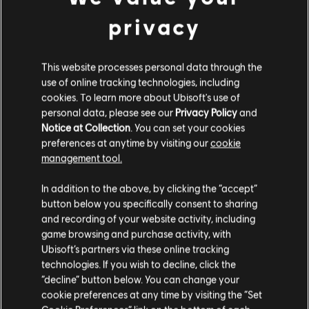
privacy
This website processes personal data through the
use of online tracking technologies, including
cookies. To learn more about Ubisoft's use of
personal data, please see our
Privacy Policy
and
Notice at Collection
. You can set your cookies
preferences at anytime by visiting our
cookie
management tool.
Creemos que estás en
Estados Unidos
.
In addition to the above, by clicking the “accept”
button below you specifically consent to sharing
Por favor, visita nuestra Store local para realizar
and recording of your website activity, including
tu compra.
game browsing and purchase activity, with
Ubisoft’s partners via these online tracking
technologies. If you wish to decline, click the
Permanecer en esta Store
“decline” button below. You can change your
cookie preferences at any time by visiting the “Set
Actualizar mi localidad