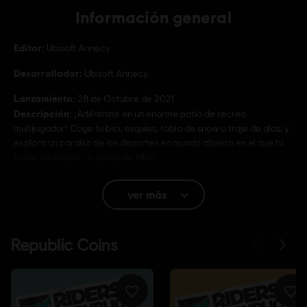
Información general
Editor:
Ubisoft Annecy
Desarrollador:
Ubisoft Annecy
Lanzamiento:
28 de Octubre de 2021
Descripción:
¡Adéntrate en un enorme patio de recreo
multijugador! Coge tu bici, esquíes, tabla de snow o traje de alas, y
explora un paraíso de los deportes en mundo abierto en el que tú
creas las reglas... o pasas de ellas.
Clasificación por edad :
Lenguaje soez, Incluye compras, Violencia
ver más
Idioma:
Inglés (Sonido, Interfaz, Subtítulos)
Francés (Sonido, Interfaz, Subtítulos)
ver más
Plataformas:
Idioma:
PC (Digital), PS5 (Digital), Xbox (Digital), Steam,