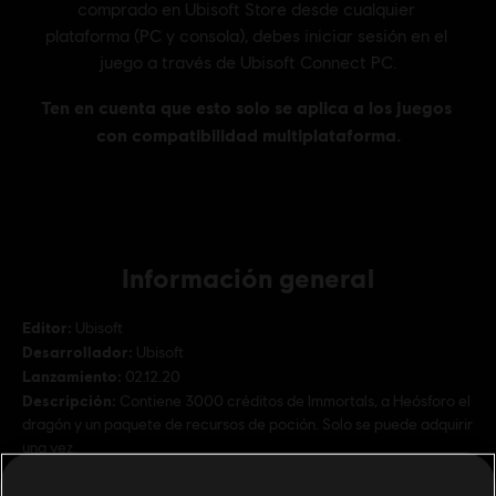
Información general
Editor:
Ubisoft
Desarrollador:
Ubisoft
Lanzamiento:
02.12.20
Descripción:
Contiene 3000 créditos de Immortals, a Heósforo el
dragón y un paquete de recursos de poción. Solo se puede adquirir
una vez.