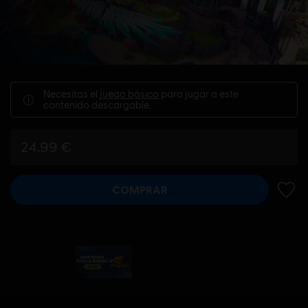
Necesitas el
juego básico
para jugar a este
contenido descargable.
24,99 €
COMPRAR
AÑADI