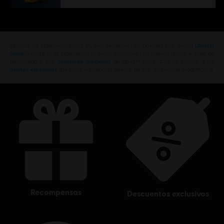
¿Buscas los videojuegos para PC más recientes? No busques más: ¡visita
Ubisoft
Store
!Disfruta de la experiencia de juego definitiva con nuevos títulos, el pase de
temporada y más
contenido adicional
de Ubisoft Store. Con las rebajas y las
ofertas especiales
que sacamos periódicamente, podrás aprovechar magníficas o
recompensas
descuentos exclusivos