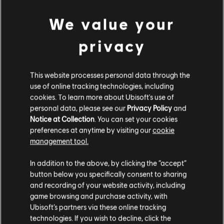
© 2020 Ubisoft Entertainment. All Rights Reserved. Immortals Fenyx Rising, Ubisoft and
We value your
the Ubisoft logo are registered or unregistered trademarks of Ubisoft Entertainment in
ver más
the U.S. and/or other countries.
privacy
Contenido adicional
This website processes personal data through the
use of online tracking technologies, including
DLC
Immortals Fenyx Rising
cookies. To learn more about Ubisoft's use of
Paquete de héroe arquetípico
personal data, please see our
Privacy Policy
and
49,99 €
Notice at Collection
. You can set your cookies
preferences at anytime by visiting our
cookie
management tool.
Creemos que estás en
Estados Unidos
.
DLC
IMMORTALS FENYX RISING
In addition to the above, by clicking the “accept”
500 Créditos
button below you specifically consent to sharing
Por favor, visita nuestra Store local para realizar
4,99 €
and recording of your website activity, including
tu compra.
game browsing and purchase activity, with
Ubisoft’s partners via these online tracking
technologies. If you wish to decline, click the