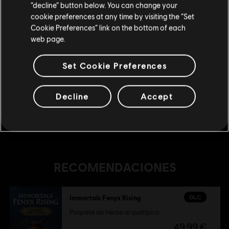
DLC
IMMORTALS FENYX RISING
Permanecer en esta Store
“decline” button below. You can change your
cookie preferences at any time by visiting the “Set
1050 créditos
Actualizar mi localidad
Cookie Preferences” link on the bottom of each
9,99 €
web page.
Set Cookie Preferences
DLC
IMMORTALS FENYX RISING
2250 créditos
Decline
Accept
19,99 €
RECOMENDACIONES
DLC
Immortals Fenyx Rising
Paquete de héroe arquetípico
49,99 €