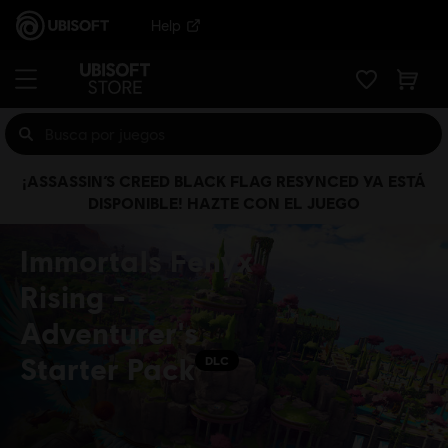
Help
¡ASSASSIN’S CREED BLACK FLAG RESYNCED YA ESTÁ
DISPONIBLE! HAZTE CON EL JUEGO
Immortals Fenyx
Rising -
Adventurer's
Starter Pack
DLC