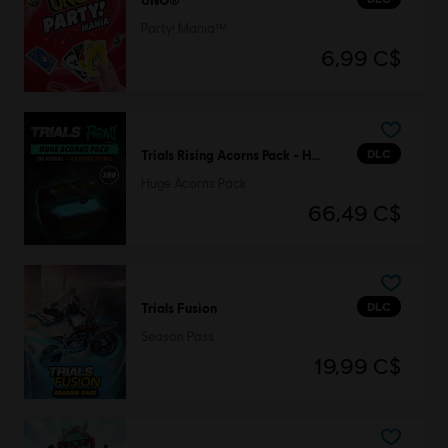
UNO®
Party! Mania™
6,99 C$
DLC
Trials Rising Acorns Pack - Huge
Huge Acorns Pack
66,49 C$
DLC
Trials Fusion
Season Pass
19,99 C$