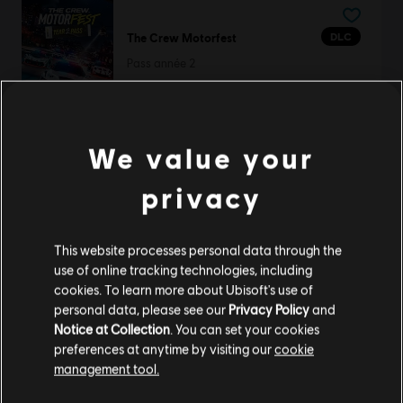
DLC
The Crew Motorfest
Pass année 2
39,99 C$
We value your
DLC
Trials Rising Acorns Pack Small
privacy
Small Acorns Pack
13,49 C$
This website processes personal data through the
use of online tracking technologies, including
cookies. To learn more about Ubisoft's use of
personal data, please see our
Privacy Policy
and
DLC
Trials Rising Acorns Pack Big
Notice at Collection
. You can set your cookies
Big Acorns Pack
preferences at anytime by visiting our
cookie
46,99 C$
management tool.
Nous pensons que vous êtes en
États-Unis
.