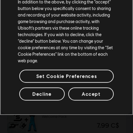
In addition to the above, by clicking the “accept”
button below you specifically consent to sharing
Si vous souhaitez faire un achat, veuillez vous
and recording of your website activity, including
DLC
Trial Rising Huge Acorn Pack
rendre sur votre Store local.
game browsing and purchase activity, with
Medium Acorns Pack
Ubisoft’s partners via these online tracking
26,99 C$
technologies. If you wish to decline, click the
Rester sur le store actuel
“decline” button below. You can change your
cookie preferences at any time by visiting the “Set
Mettre à jour votre localisation
Cookie Preferences” link on the bottom of each
web page.
DLC
Starlink: Battle for Atlas
Collection 2
Set Cookie Preferences
66,49 C$
Decline
Accept
DLC
Steep
Welcome Pack
7,99 C$