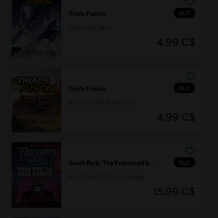
DLC
Trials Fusion
Fault One Zero
4,99 C$
DLC
Trials Fusion
Riders of the Rustlands
4,99 C$
DLC
South Park: The Fractured but Whole
From Dusk Till Casa Bonita
15,99 C$