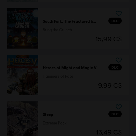
DLC
South Park: The Fractured but Whole
Bring the Crunch
15,99 C$
DLC
Heroes of Might and Magic V
Hammers of Fate
9,99 C$
DLC
Steep
Extreme Pack
13,49 C$