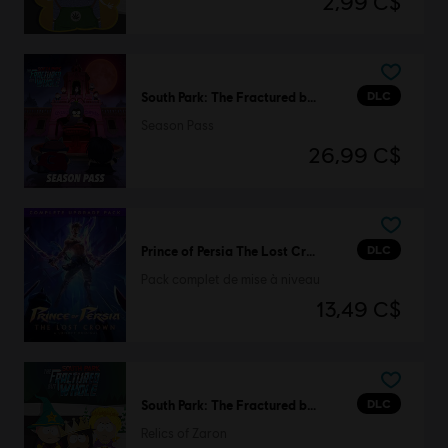
2,99 C$
DLC
South Park: The Fractured but Whole
Season Pass
26,99 C$
DLC
Prince of Persia The Lost Crown
Pack complet de mise à niveau
13,49 C$
DLC
South Park: The Fractured but Whole
Relics of Zaron