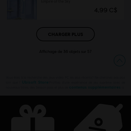
Empire of the Sky
4,99 C$
CHARGER PLUS
Affichage de
36
objets sur
57
Vous êtes à la recherche des jeux vidéo PC les plus récents? Ne cherchez pas plus
Ubisoft Store
loin que l’
!Profitez d’une expérience de jeu suprême avec de
contenus supplémentaires
nouveaux titres, des Season pass et plus de
is