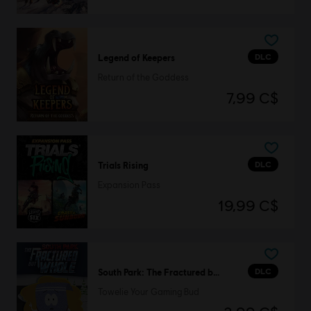
DLC
Legend of Keepers
Return of the Goddess
7,99 C$
DLC
Trials Rising
Expansion Pass
19,99 C$
DLC
South Park: The Fractured but Whole
Towelie Your Gaming Bud