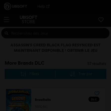
Help
ASSASSIN'S CREED BLACK FLAG RESYNCED EST
MAINTENANT DISPONIBLE ! OBTENIR LE JEU
More Brands DLC
57
résultats
Filtres
Trier par
DLC
Brawlhalla
1600 MC