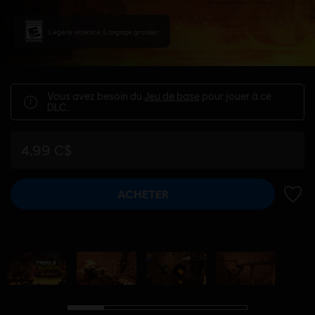
Légère violence, Langage grossier
Vous avez besoin du
Jeu de base
pour jouer à ce
DLC.
4,99 C$
ACHETER
AJOUT