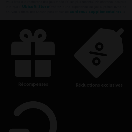
Vous êtes à la recherche des jeux vidéo PC les plus récents? Ne cherchez pas plus
Ubisoft Store
loin que l’
!Profitez d’une expérience de jeu suprême avec de
contenus supplémentaires
nouveaux titres, des Season pass et plus de
is
récompenses
réductions exclusives