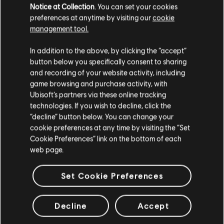
Date de sortie :
27 janvier 2015
Notice at Collection
. You can set your cookies
Description:
Avec ce 4ème DLC de Trials Fusion : Fire in the Deep!
preferences at anytime by visiting our
cookie
Explorez les profondeurs à travers les coulées de lave et les
management tool.
foreuses gigantesques pour toujours plus de sensations fortes et de
Nous pensons que vous êtes en
États-Unis
.
secrets cachés.
In addition to the above, by clicking the “accept”
button below you specifically consent to sharing
Si vous souhaitez faire un achat, veuillez vous
PEGI :
and recording of your website activity, including
Légère violence, Langage grossier
voir plus
rendre sur votre Store local.
game browsing and purchase activity, with
Ubisoft’s partners via these online tracking
Genre :
Course
technologies. If you wish to decline, click the
Les clients qui ont regardé cet
Activation
Après l'achat, le DLC deviendra automatiquement
Rester sur le store actuel
“decline” button below. You can change your
article ont également regardé...
disponible dans votre jeu grâce à Uplay PC. Vous n'avez pas à
cookie preferences at any time by visiting the “Set
manuellement activer votre achat.
Mettre à jour votre localisation
Cookie Preferences” link on the bottom of each
Conditions du PC:
Vous devez avoir un compte Ubisoft et installer
web page.
DLC
Trials Fusion
l'application Ubisoft Connect pour jouer à ce contenu.
Riders of the Rustlands
Jeu solo :
Oui
Set Cookie Preferences
4,99 C$
© 2015 Ubisoft Entertainment. All rights Reserved. Trials
Decline
Accept
Fusion, Ubisoft and the Ubisoft logo are trademarks of Ubisoft
DLC
Trials Fusion