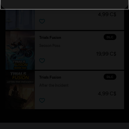
Entertainment in the US and/or other countries.
Empire of the Sky
4,99 C$
DLC
Trials Fusion
Season Pass
19,99 C$
DLC
Trials Fusion
After the Incident
4,99 C$