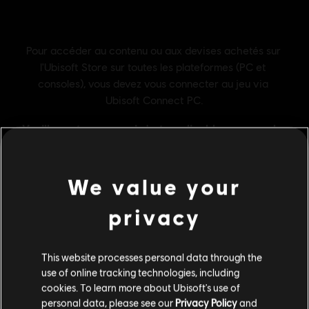
We value your
privacy
Informations générales
This website processes personal data through the
Éditeur:
Ubisoft
use of online tracking technologies, including
cookies. To learn more about Ubisoft's use of
Développeur :
RedLynx & Ubisoft Shanghai
personal data, please see our
Privacy Policy
and