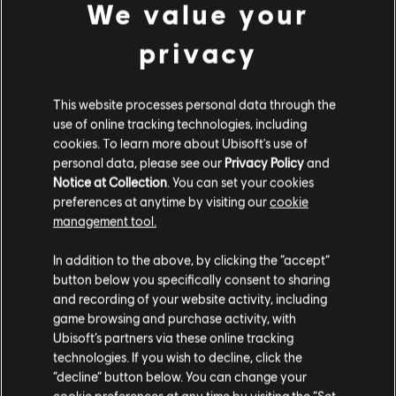
We value your
privacy
This website processes personal data through the
use of online tracking technologies, including
cookies. To learn more about Ubisoft's use of
personal data, please see our
Privacy Policy
and
Notice at Collection
. You can set your cookies
preferences at anytime by visiting our
cookie
management tool.
Nous pensons que vous êtes en
États-Unis
.
In addition to the above, by clicking the “accept”
button below you specifically consent to sharing
Si vous souhaitez faire un achat, veuillez vous
and recording of your website activity, including
rendre sur votre Store local.
game browsing and purchase activity, with
Ubisoft’s partners via these online tracking
technologies. If you wish to decline, click the
Rester sur le store actuel
“decline” button below. You can change your
cookie preferences at any time by visiting the “Set