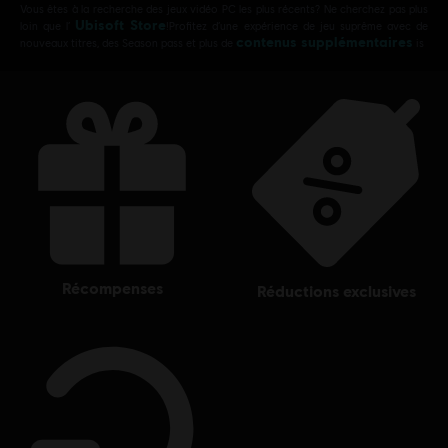
Vous êtes à la recherche des jeux vidéo PC les plus récents? Ne cherchez pas plus
Ubisoft Store
loin que l’
!Profitez d’une expérience de jeu suprême avec de
contenus supplémentaires
nouveaux titres, des Season pass et plus de
is
récompenses
réductions exclusives