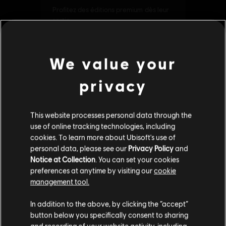
We value your
privacy
This website processes personal data through the
use of online tracking technologies, including
cookies. To learn more about Ubisoft's use of
personal data, please see our
Privacy Policy
and
Notice at Collection
. You can set your cookies
preferences at anytime by visiting our
cookie
management tool.
Nous pensons que vous êtes en
États-Unis
.
In addition to the above, by clicking the “accept”
button below you specifically consent to sharing
Si vous souhaitez faire un achat, veuillez vous
and recording of your website activity, including