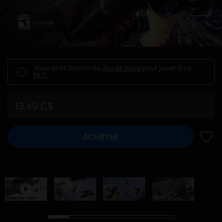
Langage
Vous avez besoin du
Jeu de base
pour jouer à ce
DLC.
13,49 C$
ACHETER
AJOUT