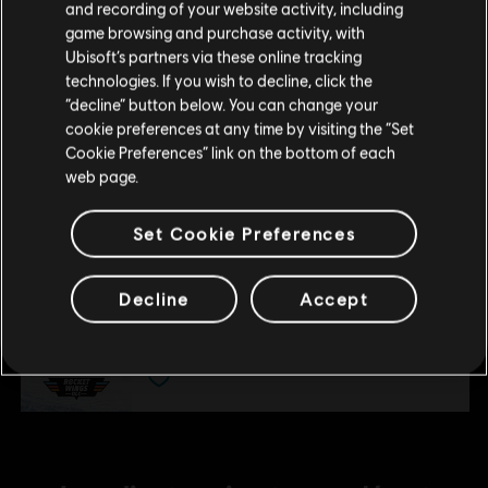
and recording of your website activity, including
the US and/or other countries.
rendre sur votre Store local.
Welcome Pack
game browsing and purchase activity, with
7,99 C$
Ubisoft’s partners via these online tracking
technologies. If you wish to decline, click the
Rester sur le store actuel
“decline” button below. You can change your
cookie preferences at any time by visiting the “Set
DLC
STEEP
Mettre à jour votre localisation
Cookie Preferences” link on the bottom of each
Season Pass
web page.
29,99 C$
Set Cookie Preferences
DLC
Steep
Decline
Accept
Rocket Wingsuit Pack
7,99 C$