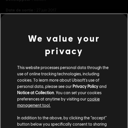
Date de sortie :
27 juin 2017
Description:
Prenez votre envol, rejoignez l’équipe Icarus dans une
nouvelle histoire et devenez le maître du ciel grâce à 3 nouveaux
sports palpitants, des challenges supplémentaires et de nouveaux
objets de personnalisation inclus dans le pa
en savoir plus
We value your
PEGI :
privacy
Langage
voir plus
Genre :
Simulation
Contenu additionnel
This website processes personal data through the
Activation
Après l'achat, le DLC deviendra automatiquement
use of online tracking technologies, including
disponible dans votre jeu grâce à Uplay PC. Vous n'avez pas à
cookies. To learn more about Ubisoft's use of
manuellement activer votre achat.
DLC
personal data, please see our
Privacy Policy
and
Steep
Multijoueur :
Oui
Notice at Collection
. You can set your cookies
DLC - Winterfest Pack
preferences at anytime by visiting our
cookie
Jeu solo :
Oui
15,99 C$
management tool.
Nous pensons que vous êtes en
États-Unis
.
© 2017 Ubisoft Entertainment. All Rights Reserved. Ubisoft and
In addition to the above, by clicking the “accept”
the Ubisoft logo are trademarks of Ubisoft Entertainment in
button below you specifically consent to sharing
DLC
Steep
Si vous souhaitez faire un achat, veuillez vous