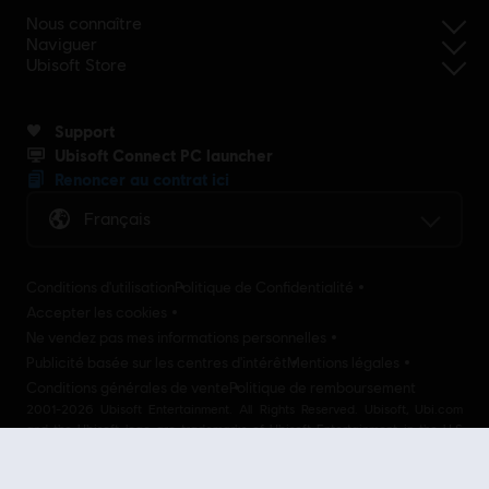
Nous connaître
Naviguer
Ubisoft Store
Support
Ubisoft Connect PC launcher
Renoncer au contrat ici
Français
Conditions d'utilisation
Politique de Confidentialité
Accepter les cookies
Ne vendez pas mes informations personnelles
Publicité basée sur les centres d'intérêt
Mentions légales
Conditions générales de vente
Politique de remboursement
2001-2026 Ubisoft Entertainment. All Rights Reserved. Ubisoft, Ubi.com
and the Ubisoft logo are trademarks of Ubisoft Entertainment in the U.S
and/or other countries Ubisoft EMEA SAS 2, avenue Pasteur 94160 Saint
Mandé, France - storeUE@ubisoft.com. Pour toute demande d’assistance
concernant l’un de nos produits : support.ubi.com