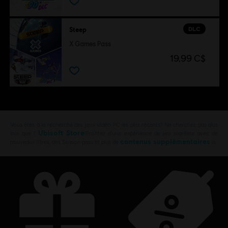
DLC
Steep
X Games Pass
19,99 C$
Vous êtes à la recherche des jeux vidéo PC les plus récents? Ne cherchez pas plus
Ubisoft Store
loin que l’
!Profitez d’une expérience de jeu suprême avec de
contenus supplémentaires
nouveaux titres, des Season pass et plus de
is