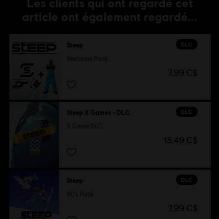
Les clients qui ont regardé cet
article ont également regardé...
DLC
Steep
Welcome Pack
7,99 C$
DLC
Steep X Games - DLC
X Game DLC
13,49 C$
DLC
Steep
90's Pack
7,99 C$