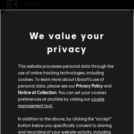
Langage
Genre :
Monde ouvert
,
Simulation
,
Sports
voir plus
Activation
Après l'achat, le DLC deviendra automatiquement
We value your
disponible dans votre jeu grâce à Uplay PC. Vous n'avez pas à
manuellement activer votre achat.
Contenu additionnel
privacy
Multijoueur :
Oui
Jeu solo :
Oui
DLC
Steep
This website processes personal data through the
DLC - Winterfest Pack
use of online tracking technologies, including
©2016 Ubisoft Entertainment. All Rights Reserved. Ubisoft
15,99 C$
cookies. To learn more about Ubisoft's use of
and the Ubisoft logo are trademarks of Ubisoft
personal data, please see our
Privacy Policy
and
Entertainment in the US and/or other countries.
Notice at Collection
. You can set your cookies
preferences at anytime by visiting our
cookie
DLC
Steep
management tool.
Welcome Pack
Nous pensons que vous êtes en
États-Unis
.
In addition to the above, by clicking the “accept”
7,99 C$
button below you specifically consent to sharing
Si vous souhaitez faire un achat, veuillez vous
and recording of your website activity, including