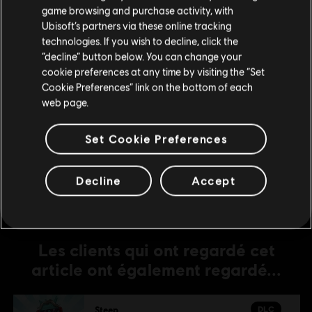
rendre sur votre Store local.
game browsing and purchase activity, with
DLC
Steep
Ubisoft’s partners via these online tracking
technologies. If you wish to decline, click the
Extreme Pack
Rester sur le store actuel
“decline” button below. You can change your
13,49 C$
cookie preferences at any time by visiting the “Set
Mettre à jour votre localisation
Cookie Preferences” link on the bottom of each
web page.
DLC
Steep X Games - DLC
Set Cookie Preferences
X Game DLC
13,49 C$
Decline
Accept
Les clients qui ont regardé cet
article ont également regardé...
DLC
Steep