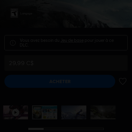
Langage
Vous avez besoin du
Jeu de base
pour jouer à ce
DLC.
29,99 C$
ACHETER
AJOUT