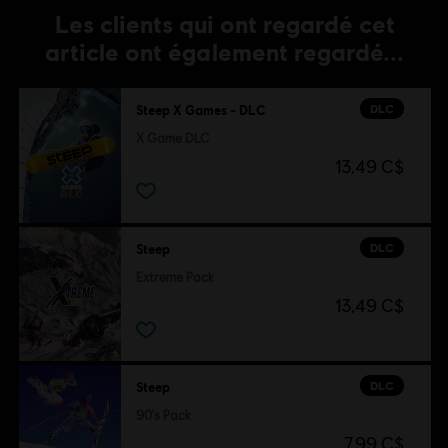
Les clients qui ont regardé cet
article ont également regardé...
DLC
Steep X Games - DLC
X Game DLC
13,49 C$
DLC
Steep
Extreme Pack
13,49 C$
DLC
Steep
90's Pack
7,99 C$