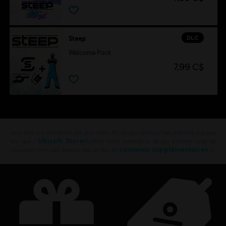
DLC
Steep
Welcome Pack
7,99 C$
Vous êtes à la recherche des jeux vidéo PC les plus récents? Ne cherchez pas plus
Ubisoft Store
loin que l’
!Profitez d’une expérience de jeu suprême avec de
contenus supplémentaires
nouveaux titres, des Season pass et plus de
is