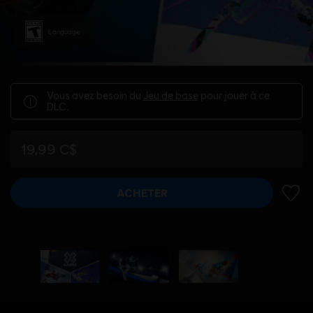
Language
Vous avez besoin du
Jeu de base
pour jouer à ce
DLC.
19,99 C$
ACHETER
AJOUT