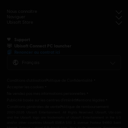
Nous connaître
Naviguer
Ubisoft Store
Support
Ubisoft Connect PC launcher
Renoncer au contrat ici
Français
Conditions d'utilisation
Politique de Confidentialité
Accepter les cookies
Ne vendez pas mes informations personnelles
Publicité basée sur les centres d'intérêt
Mentions légales
Conditions générales de vente
Politique de remboursement
2001-2026 Ubisoft Entertainment. All Rights Reserved. Ubisoft, Ubi.com
and the Ubisoft logo are trademarks of Ubisoft Entertainment in the U.S
and/or other countries Ubisoft EMEA SAS 2, avenue Pasteur 94160 Saint
Mandé, France - storeUE@ubisoft.com. Pour toute demande d’assistance