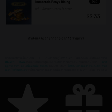
DLC
Immortals Fenyx Rising
แพ็ก Adventurer's Starter
S$ 33
กำลังแสดงรายการ
13
จาก
13
รายการ
กำลังมองหาวิดีโอเกมบน PC เกมล่าสุดอยู่ใช่หรือไม่? ไม่ต้องมองไปไหนนอกจาก
Ubisoft Store
!เพลิดเพลินกับที่สุดแห่งประสบการณ์การเล่นเกมด้วยเกมใหม่ๆ,
พาส
ฤดูกาลต่างๆ และเนื้อหาเพิ่มเติมจาก
Ubisoft Store
โดยจะมีการลดราคาและข้อเสนอ
พิเศษให้เป็นประจำ
ทำให้คุณสามารถคว้าดีลเด็ดจากเกมดังของ Ubisoft ไปได้ เช่น aAss