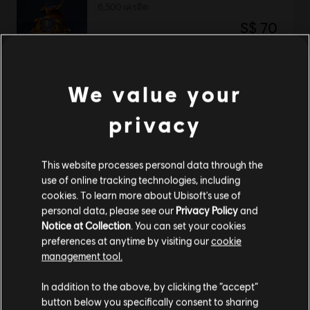
6,500 เครดิต
S$ 70
We value your
DLC
IMMORTALS FENYX RISING
2,250 เครดิต
privacy
S$ 28
This website processes personal data through the
use of online tracking technologies, including
cookies. To learn more about Ubisoft's use of
Immortals Fenyx Rising
personal data, please see our
Privacy Policy
and
สแตนดาร์ดเอดิชั่น
Notice at Collection
. You can set your cookies
S$ 55
preferences at anytime by visiting our
cookie
management tool.
เราคิดว่าตำแหน่งของคุณอยู่ที่
United States
.
In addition to the above, by clicking the “accept”
button below you specifically consent to sharing
DLC
IMMORTALS FENYX RISING