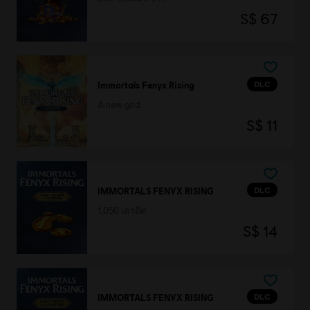
S$ 67
DLC
Immortals Fenyx Rising
A new god
S$ 11
DLC
IMMORTALS FENYX RISING
1,050 เครดิต
S$ 14
DLC
IMMORTALS FENYX RISING