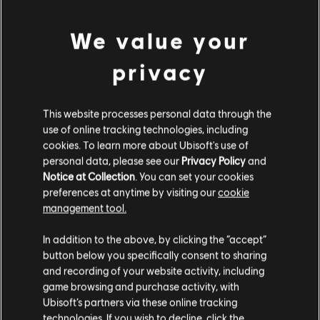
© 2020 Ubisoft Entertainment. All Rights Reserved. Immortals Fenyx Rising, Ubisoft and
ดูเพิ่มเติม
We value your
the Ubisoft logo are registered or unregistered trademarks of Ubisoft Entertainment in
the U.S. and/or other countries.
privacy
คอนเทนต์เสริม
DLC
Immortals Fenyx Rising
This website processes personal data through the
use of online tracking technologies, including
A new god
cookies. To learn more about Ubisoft's use of
S$ 11
personal data, please see our
Privacy Policy
and
Notice at Collection
. You can set your cookies
preferences at anytime by visiting our
cookie
management tool.
DLC
Immortals Fenyx Rising
ซีซันพาส
เราคิดว่าตำแหน่งของคุณอยู่ที่
United States
.
In addition to the above, by clicking the “accept”
S$ 28
button below you specifically consent to sharing
โปรดไปที่สโตร์ประจำประเทศเพื่อทำการสั่งซื้อ
and recording of your website activity, including
game browsing and purchase activity, with
Ubisoft’s partners via these online tracking
DLC
Immortals Fenyx Rising
technologies. If you wish to decline, click the