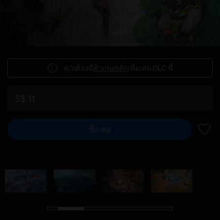
คุณต้องมี
ตัวเกมหลัก
เพื่อเล่น DLC นี้
S$ 11
ซื้อเลย
เพิ่มไ