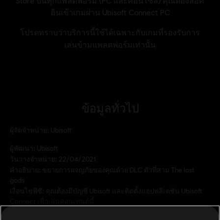
ข้อมูลทั่วไป
ผู้จัดจำหน่าย:
Ubisoft
ผู้พัฒนา:
Ubisoft
วันวางจำหน่าย:
22/04/2021
คำอธิบาย:
ขยายการผจญภัยของคุณด้วย DLC ตัวที่สาม The lost
gods
เงื่อนไขพีซี:
คุณต้องมีบัญชี Ubisoft และติดตั้งแอปพลิเคชัน Ubisoft
Connect เพื่อเล่นคอนเทนต์นี้