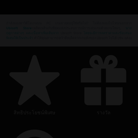
กำลังมองหาวิดีโอเกมบน PC เกมล่าสุดอยู่ใช่หรือไม่? ไม่ต้องมองไปไหนนอกจาก
Ubisoft Store
!เพลิดเพลินกับที่สุดแห่งประสบการณ์การเล่นเกมด้วยเกมใหม่ๆ,
พาส
ฤดูกาลต่างๆ และเนื้อหาเพิ่มเติมจาก
Ubisoft Store
โดยจะมีการลดราคาและข้อเสนอ
พิเศษให้เป็นประจำ
ทำให้คุณสามารถคว้าดีลเด็ดจากเกมดังของ Ubisoft ไปได้ เช่น aAss
สิทธิประโยชน์พิเศษ
รางวัล