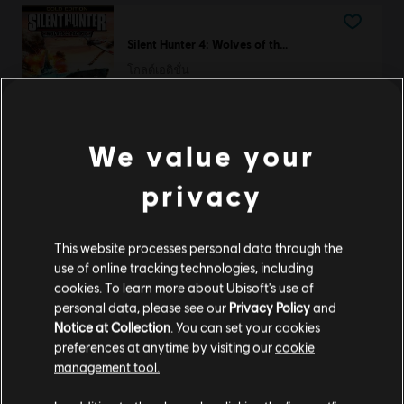
Silent Hunter 4: Wolves of the Pacific
โกลด์เอดิชั่น
S$ 20
We value your
DLC
Trials Fusion
privacy
Empire of the Sky
S$ 7
This website processes personal data through the
use of online tracking technologies, including
cookies. To learn more about Ubisoft's use of
personal data, please see our
Privacy Policy
and
DLC
Prince of Persia The Lost Crown
Notice at Collection
. You can set your cookies
Mask of Darkness
preferences at anytime by visiting our
cookie
management tool.
S$ 6
เราคิดว่าตำแหน่งของคุณอยู่ที่
United States
.