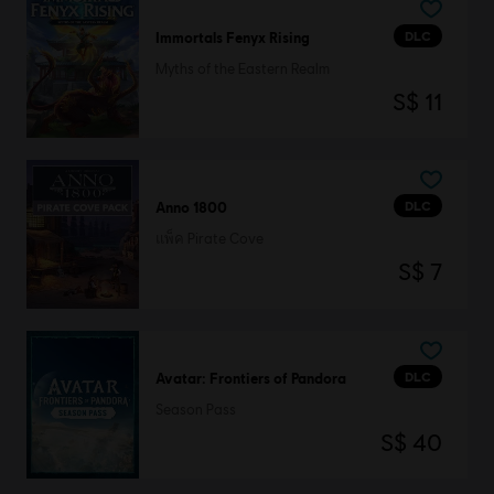
DLC
Immortals Fenyx Rising
Myths of the Eastern Realm
S$ 11
DLC
Anno 1800
แพ็ค Pirate Cove
S$ 7
DLC
Avatar: Frontiers of Pandora
Season Pass
S$ 40