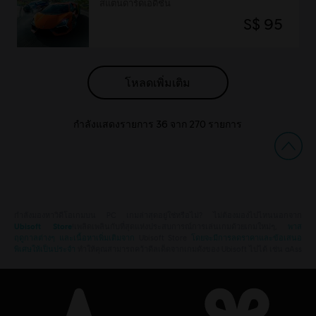
สแตนดาร์ดเอดิชั่น
S$ 95
โหลดเพิ่มเติม
กำลังแสดงรายการ
36
จาก
270
รายการ
กำลังมองหาวิดีโอเกมบน PC เกมล่าสุดอยู่ใช่หรือไม่? ไม่ต้องมองไปไหนนอกจาก
Ubisoft Store
!เพลิดเพลินกับที่สุดแห่งประสบการณ์การเล่นเกมด้วยเกมใหม่ๆ,
พาส
ฤดูกาลต่างๆ และเนื้อหาเพิ่มเติมจาก
Ubisoft Store
โดยจะมีการลดราคาและข้อเสนอ
พิเศษให้เป็นประจำ
ทำให้คุณสามารถคว้าดีลเด็ดจากเกมดังของ Ubisoft ไปได้ เช่น aAss