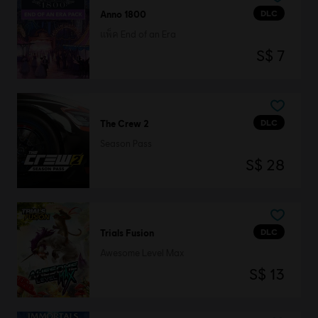
DLC
Anno 1800
แพ็ค End of an Era
S$ 7
DLC
The Crew 2
Season Pass
S$ 28
DLC
Trials Fusion
Awesome Level Max
S$ 13