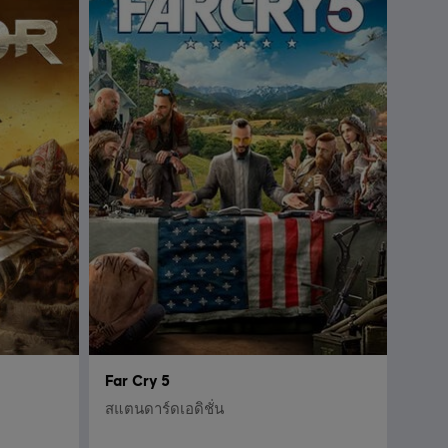
Far Cry 5
สแตนดาร์ดเอดิชั่น