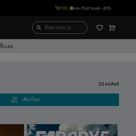
ใช้
100
และรับส่วนลด -20%
ื้อเลย
23
ผลลัพธ์
เลือกโดย