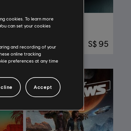
ing cookies. To learn more
The Crew Motorfest
 You can set your cookies
สแตนดาร์ดเอดิชั่น
S$ 80
S$ 95
haring and recording of your
hese online tracking
ookie preferences at any time
cline
Accept