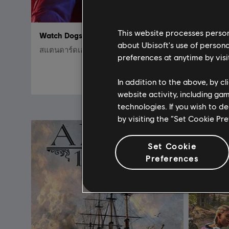
This website processes persona
Watch Dogs Legion
Assassin
about Ubisoft's use of persona
สแตนดาร์ดเอดิชั่น
สแตนดาร์ด
preferences at anytime by visi
S$ 80
In addition to the above, by c
website activity, including ga
technologies. If you wish to d
by visiting the “Set Cookie Pr
Set Cookie
Preferences