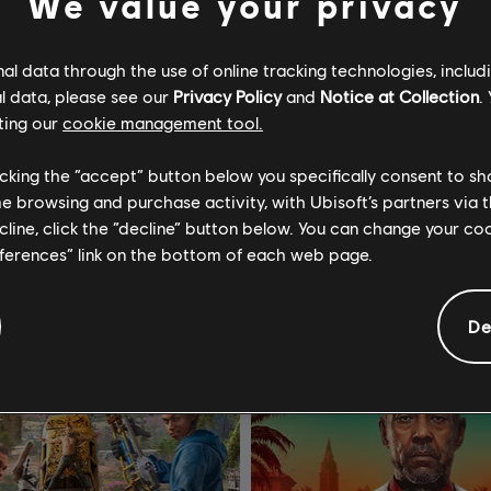
We value your privacy
l data through the use of online tracking technologies, includ
's Creed Mirage
Watch Dogs 2
l data, please see our
Privacy Policy
and
Notice at Collection
.
เอดิชั่น
สแตนดาร์ดเอดิชั่น
ting our
cookie management tool.
S$ 65
licking the “accept” button below you specifically consent to s
me browsing and purchase activity, with Ubisoft’s partners via t
ecline, click the “decline” button below. You can change your c
eferences” link on the bottom of each web page.
De