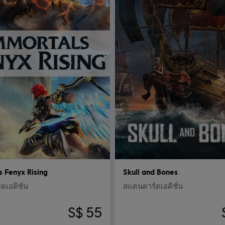
s Fenyx Rising
Skull and Bones
เอดิชั่น
สแตนดาร์ดเอดิชั่น
S$ 55