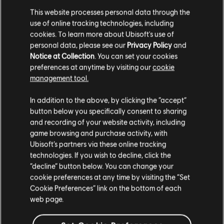
This website processes personal data through the
29,99 €
use of online tracking technologies, including
cookies. To learn more about Ubisoft's use of
personal data, please see our
Privacy Policy
and
Notice at Collection
. You can set your cookies
DLC
The Crew Motorfest
preferences at anytime by visiting our
cookie
45.000 Crew Credits
management tool.
4,99 €
Ci risulti localizzato in
Stati Uniti
.
In addition to the above, by clicking the “accept”
button below you specifically consent to sharing
Vai al tuo store locale in modo da poter fare
and recording of your website activity, including
acquisti.
game browsing and purchase activity, with
Visualizzati
5
di
5
elementi
Ubisoft’s partners via these online tracking
technologies. If you wish to decline, click the
Stai cercando i videogiochi per PC più recenti? L'
Ubisoft Store
è il posto che fa
Rimani sullo store attuale
per te! Goditi l'esperienza di gioco definitiva con i giochi più recenti, pass
“decline” button below. You can change your
stagionali e altri
contenuti aggiuntivi
direttamente dall'Ubisoft Store. Grazie a
cookie preferences at any time by visiting the “Set
promozioni regolari e
offerte speciali
,puoi goderti i videogiochi dei migliori franc
Portami allo store locale
Cookie Preferences” link on the bottom of each
web page.