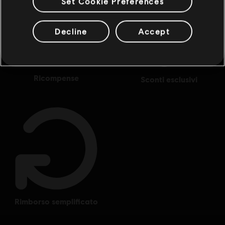
Set Cookie Preferences
Decline
Accept
ricompense
sconti esclusivi
rimborso semplificato