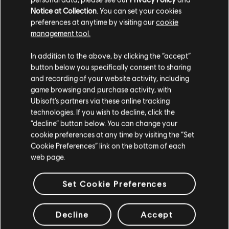
Notice at Collection
. You can set your cookies
preferences at anytime by visiting our
cookie
management tool.
Ci risulti localizzato in
Stati Uniti
.
In addition to the above, by clicking the “accept”
button below you specifically consent to sharing
Vai al tuo store locale in modo da poter fare
and recording of your website activity, including
acquisti.
game browsing and purchase activity, with
MENU
ACQUISTA ORA
Ubisoft’s partners via these online tracking
technologies. If you wish to decline, click the
Rimani sullo store attuale
“decline” button below. You can change your
Informazioni generali
cookie preferences at any time by visiting the “Set
Portami allo store locale
Cookie Preferences” link on the bottom of each
Publisher:
Ubisoft
web page.
Sviluppatore:
Ivory Tower
Data di uscita:
14/09/2023
Set Cookie Preferences
Descrizione:
Acquista 360.000 Crew Credits (270.000 + 90.000
bonus). I Crew Credits sono la valuta di gioco con cui puoi
Decline
Accept
sbloccare veicoli e nuovi oggetti per la personalizzazione per i tuoi