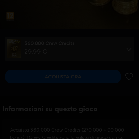
360.000 Crew Credits
29,99 €
ACQUISTA ORA
AGGIU